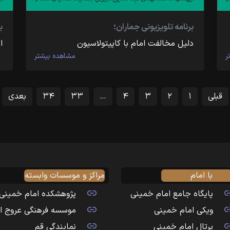
برنامه تلویزیونی جماران؛
ب
دلیل مخالفت امام با کاپیتولاسیون
ا
ر
مشاهده بیشتر
قبلی
۱
۲
۳
۴
…
۳۳
۳۴
بعدی
با امام
مراکز و موسسات وابسته
پایگاه جامع امام خمینی
پژوهشکده امام خمینی
ویکی امام خمینی
موسسه فرهنگی عروج ا
پرتال امام خمینی
نمایندگی قم