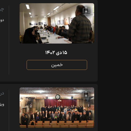
چه
دوم
۱۵ دی ۱۴۰۲
خمین
در 
ویژ