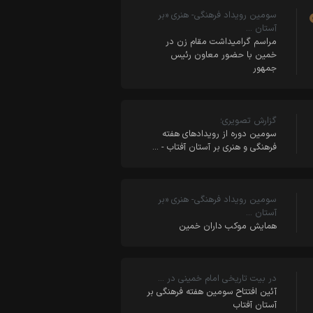
سومین رویداد فرهنگی- هنری «بر
آستان …
مراسم گرامیداشت مقام زن در
خمین با حضور معاون رئیس
جمهور
گزارش تصویری؛
سومین دوره از رویدادهای هفته
فرهنگی و هنری بر آستان آفتاب - …
سومین رویداد فرهنگی- هنری «بر
آستان …
همایش موکب داران خمین ‎
در بیت تاریخی امام خمینی در …
آئین افتتاح سومین هفته فرهنگی بر
آستان آفتاب