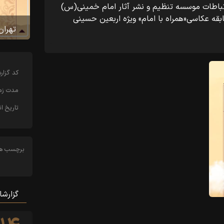
تباطات موسسه تنظیم و نشر آثار امام خمینی(س)
قه عکاسی«همراه با امام» ویژه اربعین حسینی
تهران
کد‌ گزا
مدت زما
تاریخ ان
برچسب ها
گزارشا