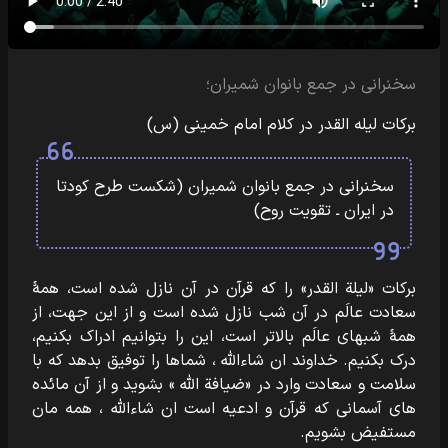
سخنرانی در جمع بانوان شمیران؛
برکات لیله القدر در کلام امام خمینی (س)
سخنرانی در جمع بانوان شمیران (شکست طرح کودتا
در ایران ـ تقویت روح)
برکات «لیلة القدر» را که قرآن در آن نازل شده است، همۀ
سعادت‌‎ ‎‌عالَم در آن شب نازل شده است و از این جهت، از
همۀ شبهای عالَم بالاتر است، این را‌‎ ‎‌بتوانیم ادراک بکنیم،
درک بکنیم. خداوند ان شاءالله ، شماها را توفیق بدهد که با
سلامت‌‎ ‎‌و سعادت وارد در «ضیافة الله » بشوید و از آن مائده
های آسمانی که قرآن و ادعیه است‌‎ ‎‌ان شاءالله ، همه مان
مستفیض بشویم.