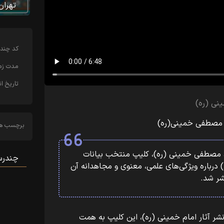
تهران
کد چندر
مدت زما
تاریخ ان
نی (ره)
سید مصطفی خمینی(ره)
برچسب ها
ید مصطفی خمینی (ره)، کلیپ منتخب بیانات
چندرسا
ی) درباره ویژگی‌های علمی، معنوی و مجاهدانه آن
شر شد.
ر آثار امام خمینی (ره)، این کلیپ به همت