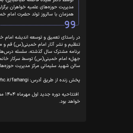
توسط دکتر سیده فاطمه طباطبایی، به
همزمان با سالروز تولد حضرت امام خم
در راستای تعمیق و توسعه اندیشه امام خ
تنظیم و نشر آثار امام خمینی(س) قم و مر
برنامه مشترک سال گذشته، سلسله درس‌ها
جهل» امام خمینی(س) توسط سرکار خانم 
سالن شهید سلیمانی مرکز مدیریت حوزه‌های 
پخش زنده از طریق آدرس: live.whc.ir/farhangi
افتت
خواهد بود.