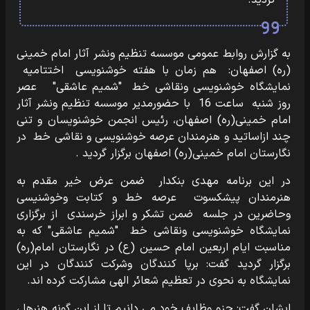
گردید.
به گزارش روابط عمومی موسسه تنظیم ونشر آثار امام خمینی
(ره) اصفهان: هم زمان با هفته خوشنویسی اختتامیه
نمایشگاه خوشنویسی ونقاشی خط "شمیم عاشقی" عصر
روز شنبه ساعت 16 با حضورمدیر موسسه تنظیم ونشر آثار
امام خمینی(ره) اصفهان، رئیس انجمن خوشنویسان و تنی
چند ازاساتید و هنرمندان عرصه خوشنویسی و نقاشی خط در
نگارستان امام خمینی(ره) اصفهان برگزار گردید .
در این برنامه مهدی بنکدار ضمن عرض خیر مقدم به
هنرمندان پیشکسوت عرصه خط و کتابت وخوشنیسی
وحاضرین در جلسه ضمن تشکر و ابراز خرسندی از برگزاری
نمایشگاه خوشنویسی ونقاشی خط "شمیم عاشقی" که به
مناسبت ایام اربعین امام حسین (ع) در نگارستان امام(ره)
برگزار گردید گفت: برپا کنندگان وشرکت کنندگان در این
نمایشگاه به نحوی در تعظیم شعائر الهی مشارکت کرده اند.
ایشان گفت: جزو وظایف خود می دانیم تا از این گونه هنرها ،