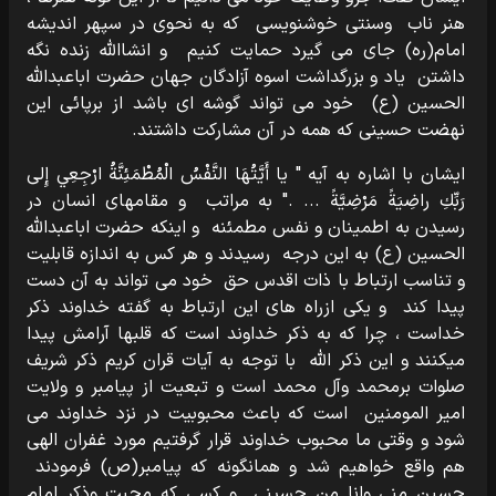
هنر ناب وسنتی خوشنویسی که به نحوی در سپهر اندیشه
امام(ره) جای می گیرد حمایت کنیم و انشاالله زنده نگه
داشتن یاد و بزرگداشت اسوه آزادگان جهان حضرت اباعبدالله
الحسین (ع) خود می تواند گوشه ای باشد از برپائی این
نهضت حسینی که همه در آن مشارکت داشتند.
ایشان با اشاره به آیه " يا أَيَّتُهَا النَّفْسُ الْمُطْمَئِنَّةُ ارْجِعِي إِلى
رَبِّكِ راضِيَةً مَرْضِيَّةً ... ." به مراتب و مقامهای انسان در
رسیدن به اطمینان و نفس مطمئنه و اینکه حضرت اباعبدالله
الحسین (ع) به این درجه رسیدند و هر کس به اندازه قابلیت
و تناسب ارتباط با ذات اقدس حق خود می تواند به آن دست
پیدا کند و یکی ازراه های این ارتباط به گفته خداوند ذکر
خداست ، چرا که به ذکر خداوند است که قلبها آرامش پیدا
میکنند و این ذکر الله با توجه به آیات قران کریم ذکر شریف
صلوات برمحمد وآل محمد است و تبعیت از پیامبر و ولایت
امیر المومنین است که باعث محبوبیت در نزد خداوند می
شود و وقتی ما محبوب خداوند قرار گرفتیم مورد غفران الهی
هم واقع خواهیم شد و همانگونه که پیامبر(ص) فرمودند
حسین منی وانا من حسینی و کسی که محبت وذکر امام