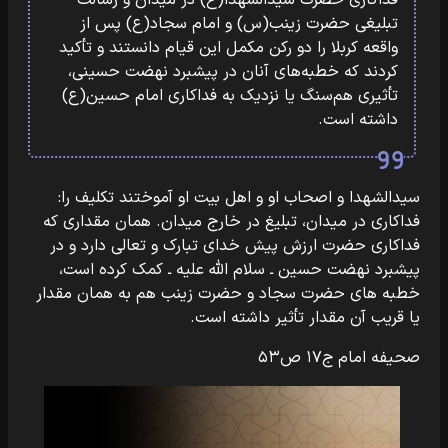
فداکاری حضرت سیدالشهدا(ع) در میدان و رسالت
تبلیغی حضرت زینب(س) و امام سجاد(ع) پس از
واقعه کربلا را دو رکن مکمل این قیام دانستند و تأکید
کردند که خطبه‌های آنان در پیشبرد نهضت حسینی،
تأثیری هم‌سنگ یا نزدیک به فداکاری امام حسین(ع)
داشته است.
سیدالشهدا و اصحاب او و اهل بیت او آموختند تکلیف را:
فداکاری در میدان، تبلیغ در‏ خارج میدان. همان مقداری که
فداکاری حضرت ارزش پیش خدای تبارک و تعالی دارد‏‎ ‎‏و در
پیشبرد نهضت حسین ـ سلام الله علیه ـ کمک کرده است،
خطبه های حضرت سجاد‏‎ ‎‏و حضرت زینب هم به همان مقدار
یا قریب آن مقدار تأثیر داشته است.
صحیفه امام ج۱۷ ص۵۳