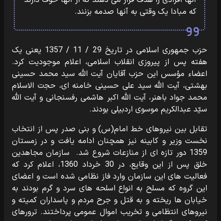
آنها افرادی را هدف قرار می‏ دهند که از آنها خوف دارند
که مبادا یک وقتی به آنها صدمه بزنند.
حزب جمهوری اسلامی در تاریخ 29 / 11 / 1357 یعنی یک
هفته پس از پیروزی انقلاب اسلامی، اعلام موجودیت کرد.
اعضاء مؤسس این حزب آقایان آیت الله سید محمد حسینی
بهشتی، آیت الله سید علی حسینی خامنه ای، ﺣﺠت الاسلام
محمد جواد باهنر، آیت الله اکبر هاشمی رفسنجانی و آیت الله
سیّد عبدالکریم موسوی اردبیلی بودند.
تقابل بین نیروهای خط امام(س) و بنی صدر پس از انتخاب
نخست وزیر و کابینه نیز همچنان ادامه یافت و در زمستان
1359 دور تازه ای از منازعات شروع شد. سازمان مجاهدین
خلق پس از این وقایع، در 30 خرداد 1360، اعلام کرد که
فعالیت های این سازمان وارد فاز نظامی شده است و اعضای
این گروه که مسلح به انواع اسلحه های سرد و گرم بودند به
خیابان ها ریخته و به قتل و جرح مردم و پاسداران کمیته و
نیروهای انتظامی و تخریب اموال عمومی پرداختند. ترورهای