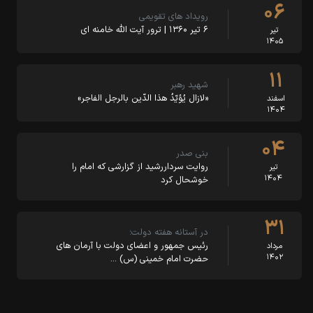
۰۶
رویداد های تقویمی
۶ تیر ۱۳۶۰ | ترور آیت الله خامنه ای
تیر
۱۴۰۵
۱۱
شهید رهبر
«لازال یُؤیّدُ هذا الدّین بالرجل الفاجر»‌
اسفند
۱۴۰۴
۰۴
بنی صدر
روایت سرداررشید از گزارشی که امام را
تیر
۱۴۰۴
خوشحال کرد
۳۱
در آستانه هفته دولت؛
رئیس جمهور و اعضای دولت با آرمان های
مرداد
۱۴۰۲
حضرت امام خمینی (س) …