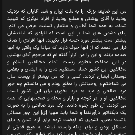
من این ضایعه بزرگ را به ملت ایران و شما آقایان که نزدیک
بودید با آقای بهشتی و مطلع بودید از افراد دیگری که شهید
شدند، به همه شما آقایان و ملتمان تسلیت عرض می‏ کنم.
بنای دشمن های شما بر این است که افرادی که لیاقتشان
بیشتر است بیشتر مورد حمله قرار بگیرند. آنها افرادی را هدف
قرار می‏ دهند که از آنها خوف دارند که مبادا یک وقتی به آنها
صدمه بزنند. و این را من کراراً گفته ‏ام که مرحوم آقای بهشتی
در این مملکت مظلوم زیست. تمام مخالفین اسلام و
مخالفین این کشور حمله مستقیم ‏شان را به ایشان و بعضی
دوستان ایشان کردند. کسی را که من بیشتر از بیست سال
می‏ شناختم و روحیاتش را مطلع بودم و می‏ دانستم چه جور
مرد صالحی و مرد به درد بخوری برای این کشور است،
مخالفین او را در کوچه و بازار و محله و صحبتهایی که همه
می‏ کردند، آن طور جلوه دادند. یک مرد صالحی را به صورت
یک دیکتاتور درآوردند! و شما باید مهیا [ی‏] این جور مسائل
باشید؛ یعنی، کشوری که نهضت کرده برای آزاد شدن و برای
مستقل بودن و برای اینکه وابسته نباشد به هیچ قدرتی از
شرق و غرب، باید خودش را مهیا کند برای توابعی که پیش می