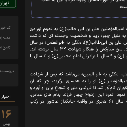
لندی در مورد ایشان وجود دارد و این به سبب
تهران
ست.
کد خبر
بان سال ۲۶ هجری خانه امیرالمؤمنین علی بن ابی طالب(ع) به قدوم نوزادی
 به دلیل چهره زیبا و شخصیت برجسته ای که داشت
مدت زما
 علی بن ابی‌طالب(ع)، مکنّی به «ابوالفضل» در سال
تاریخ ان
۶۱ هجری در واقعه عاشورا به شهادت رسید. سنّ مبارکش را هنگام شهادت ۳۴ سال نوشته‌ اند.
از این مدت ۱۴ سال با پدرش امیرالمؤمنین (ع) و ۹ سال با برادرش امام مجتبی(ع) و ۱۱ سال با
برچسب ها
ب، مکنّی به «ام ‌البنین» می‌باشد که پس از شهادت
لمؤمنین(ع) او را به همسری برگزید، چرا که آن
ان نام‌آور شد تا فرزندی دلیر و شجاع برای او آورد و
نمود. ثمره این ازدواج چهار فرزند بنام های عباس،
اخبار 
عبدالله، جعفر و عثمان بود که همگی به سال ۶۱ هجری در واقعه جانگداز عاشورا در رکاب
۱۶
بهمن