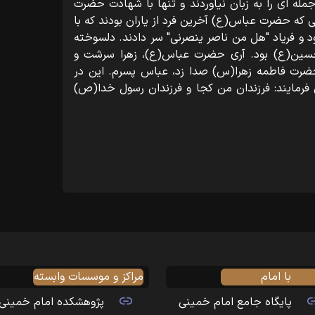
چنین جمله ای را به زبان نیاوردند و تنها با شهادت حضرت
 که حضرت عباس(ع) آخرین فرد از یاران بودند که با
د و فریاد "هل من ناصر ینصرنی" سر دادند. دلسوخته
حسین(ع) بود. آری حضرت عباس(ع)، زهرا سرشت و
 حضرت فاطمه زهرا(س) صدا زد، عباس پسرم. این در
فرمایند: فرزندان من کجا و فرزندان رسول خدا(ص)
با امام
مراکز و موسسات وابسته
پایگاه جامع امام خمینی
پژوهشکده امام خمینی