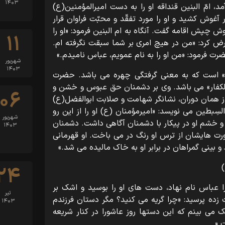
۱۴۰۳
، امّ البنین قنداقه او را به دست امیرالمؤمنین(ع)
 آغوش کشید و او را مورد تفقّد و محبّت فراوان قرار
چپش اقامه گفت. آنگاه به ام البنین فرمود: «او را
۱۱
عرض کرد: «من در هیچ امری بر شما سبقت نگرفته ام.
رت فرمود: «من او را به نام عمویم، عباس نامیدم.»
شهریور
۱۴۰۳
س» است که به معنی گرفتگی چهره می باشد. حضرت
َی الکفار» می باشد. وی بر دشمنان حق عبوس و خشن و
۰۶
م از همان دوران، نشانگر شهامت و صلابت ابوالفضل(ع)
سِبطین می نویسد: «امیرمؤمنان (ع) او را از این رو
شهریور
 خشم او در پیکار با دشمنان آگاهی داشت. دشمنان
۱۴۰۳
 صورت هایشان از ترس او رنگ در می باخت. او قهرمانی
و بینی گمراهان در برابر او به خاک مالیده می شد.»
۲۴
 عباس نام نهاد، دست های او را بوسید و اشک بر
تیر
زده پرسید: «چرا گریه می کنید؟ مگر دستان فرزندم
۱۴۰۳
 می بینم که این دستها روز عاشورا در کنار شریعه
.«