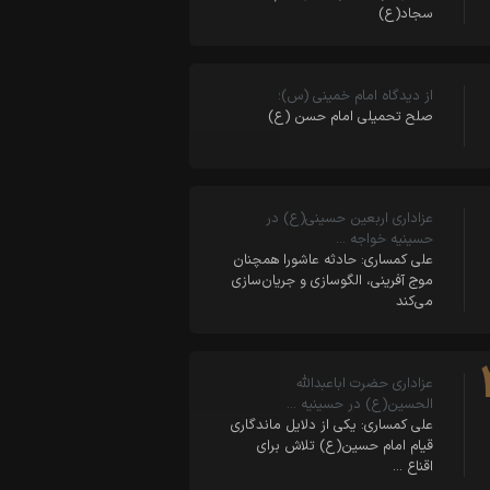
سجاد(ع)
از دیدگاه امام خمینی (س)؛
صلح تحمیلی امام حسن (ع)
عزاداری اربعین حسینی(ع) در
حسینیه خواجه …
علی کمساری: حادثه عاشورا همچنان
موج آفرینی، الگوسازی و جریان‌سازی
می‌کند
عزاداری حضرت اباعبدالله
الحسین(ع) در حسینیه …
علی کمساری: یکی از دلایل ماندگاری
قیام امام حسین(ع) تلاش برای
اقناع …