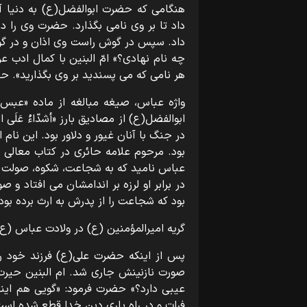
هنگامی که حضرت ابوالفضل(ع) به دنیا آمد
داد تا بر وی نامی بگذارد. حضرت وی را در
داد. سپس در گوش راست وی اذان و در گوش 
چه نام نهادی؟» امّ البنین با کمال ادب 
هر نامی که می پسندید بر وی بگذارید». حض
واژه عباس، صیغه مبالغه از ماده «عب
ابوالفضل(ع) از مصادیق بارز «أشدّاءُ عَل
در جنگ با آنان غیور و دلاور بود. این نا
بود. مرحوم علامه حائری در کتاب معالی ال
عباس نامید که به شجاعت، شکوه، صولت و
در برابر او لرزه بر اندامشان می افتاد و
بود که شجاعت را از پدرش به ارث برده بود 
گریه امیرالمؤمنین (ع) در ولادت عباس (ع)
پس از اینکه حضرت علی(ع) فرزند خود را
صورت نازنینش جاری شد. ام البنین حیرت 
عیبی دارد؟» حضرت فرمود: «گویی هم اینک
فرات و در راه یاری دین خدا قطع شده است