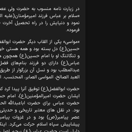
در زیارت نامه منسوب به حضرت ولی عصر (
«سلام بر عباس فرزند امیرمؤمنان(علیه ا
نمود و دنیایش را در راه تحصیل آخرت ص
فرمود».
«مواسی» یکی از القاب دیگر حضرت ابوالف
حسین(ع) دل بسته بود و همه هستی خویش ر
و تنگاتنگ او با امام حسین(ع) همچون 
عباس(ع) دارای دو فرزند بنام‌های فضل 
عبدالمطلب بود و نسل آن بزرگوار از طریق 
العبد الصالح، المواسی الصابر، المحتسب. 
ایشان حضرت امیرالمؤمنین(ع)، امام ح
حضرت عباس برای حضرت اباعبدالله الح
بود. در نقل‌ های معتبر تاریخی و حدیثی
عصر پیامبر(ص) بود و در غزوات پیام
پیشاپیش سپاه اسلام حرکت می‌کرد. اینک
دلیل است حضرت عباس(ع) پرچم اصلی س