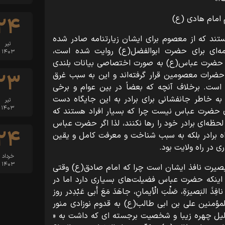
امام هادی (ع)
۲۴
د که از معصوم برای ایشان زیارتنامه صادر شده
تیر
ه‌ای برای حضرت ابوالفضل(ع) روایت شده است،
۱۴۰۳
د حضرت عباس(ع) به صورت اختصاصی بیانات بلندی
ضرات معصومین قرار گرفته‌اند و این به سبب غرق
۲۳
ت. برخلاف آنچه که بعضاً‌ در بین عوام و برخی
ه خاطر جانفشانی برای برادر به این جایگاه دست
تیر
۱۴۰۳
ی حضرت عباس نیست چرا که بسیار افراد هستند که
لحظه‌ای برادر خود را رها نکنند، لذا اگر حضرت عباس
۲۴
اه برادر بلکه به سبب شناخت و معرفت کامل و یقین
 در راه ولایت بود.
خرداد
۱۴۰۳
رت نافذ ایشان است چرا که امام صادق(ع) وقتی
 اینکه حضرت عباس فضیلت‌های بسیاری دارد اما در
ِذَ البَصیرَةِ، صَلْبَ الْأیمانِ، جاهَدَ مَعَ أَبی‌ عَبْدِدر روز
ری خانه امیرالمؤمنین علی بن ابی طالب(ع) به قدوم نوزادی منور
لیل چهره زیبا و شخصیت برجسته ای که داشت به «