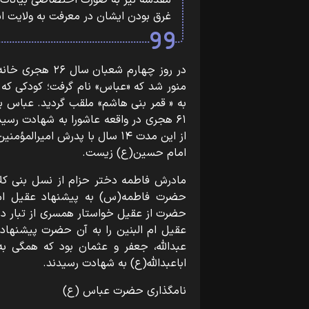
مقدسه نیز به صورت اختصاصی بیانات ب
غرق بودن ایشان در معرفت به ولایت ا
در روز چهارم شع
منور شد که «عباس» نام گرفت؛ کودکی که
به « قمر بنی هاشم» ملقب گردید. عباس بن
امام حسین(ع) زیست.
مادرش فاطمه دختر حزام از نسل بنی‌ کلا
حضرت فاطمه(س) به پیشنهاد عقیل امیرا
حضرت از عقیل خواستار همسری از تبار دلاور
عقیل ام‌ البنین را به آن حضرت پیشنهاد 
اباعبدالله(ع) به شهادت رسیدند.
نامگذاری حضرت عباس (ع)