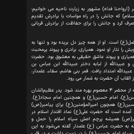
ارواحنا فداه) مشهور به زیارت ناحیه می خوانیم:
لسلام) که جانش را در راه مواسات با برادرش تقدیم
رف کرد و جانش را برای حفاظت از برادرش قربانی
ضل(ع) است. او از همه چیز دل بریده بود و تنها به
ا نثار او نمود. همیاری، برادری و پیوند پرمحبت
همیاری و پیوند عاشق حقیقی به معشوق بود. حضرت
و عبیدالله از لبابه دختر عبیدالله ابن عباس بن
عبیدالله امتداد یافت. قمر بنی هاشم، سقاء، علمدار،
از القاب آن حضرت به شمار می رود.
حضرت ابوالفضل(ع) توفیق آنرا پیدا کرد که از محضر ۴ معصوم بهره‌ مند شود. پدر عظیم‌الشان
سن(ع)، امام حسین(ع) و همچنین امام سجاد(ع).
سین(ع) همچون امیرالمؤمنین(ع) برای پیامبر(ص)
 آمده است که حضرت علی(ع) نماد اقتدار اسلام در
بر(ص) همیشه پرچم اصلی سپاه اسلام را حمل و
ه به حضرت عباس (ع) علمدار گفته می‌شود به این
پاه امام حسین(ع) را در دست داشت و در قلب