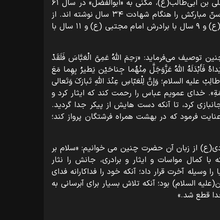
قمر بنی هاشم» ملقب گردید. عباس بن علی بن ابی‌طالب(ع)، مکنّی به «ابوالفضل» در سال ۶۱
هجری در واقعه عاشورا به شهادت رسید. سنّ مبارکش را هنگام شهادت ۳۴ سال نوشته‌ اند. از
این مدت ۱۴ سال با پدرش امیرالمؤمنین (ع) و ۹ سال با برادرش امام مجتبی (ع) و ۱۱ سال با
می‌فرماید: «رَحِمَ اللَّهُ عَمِیَّ الْعَبَّاسَ فَلَقَدْ
ُ فَأَبْدَلَهُ اللَّهُ عَزَّوَجَلَّ مِنْهُما جِناحَیْن یَطیرُ بِهِما مَعَ
بی‌طالِبْ علیه السلام؛ وَإنَّ لِلْعَبّاسِ عِنْدَ اللَّهِ تَبارَکَ وَتَعالی
ْمَ القِیامَةِ». خدای عمویم عباس را رحمت کند که ایثار کرد و
انبازی کرد، تا آنکه دست‌ هایش از پیکر جدا گردید.
عنایت فرمود که در بهشت همراه فرشتگان پرواز کند؛
ی(ع) از زبان آن حضرت چنین می خوانیم: «سلام بر
ه با کمال مواسات و ایثار و برادری، جانش را نثار
را وسیله آخرت قرار داد؛ آنکه خود را فداکارانه فدای
علیه السلام) بود؛ آنکه تلاش بسیار برای آبرسانی به
دا قطع شد.»