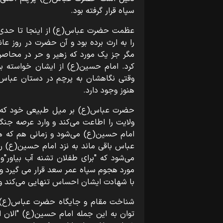
سپاه قرار گرفته بود.
عظمت حضرت عباس(ع) از اینجا تا حدی 
را به ارث برده بود و آن حضرت در روز ع
مگر جز یک مورد که زهیر و حر در محاصره 
کرد. امام حسین(ع) از ایشان خواسته ب
وقتی نگاهشان به پرچم در دستان عباس(ع)
هنوز وجود دارد.
حضرت عباس(ع) بر میل طبیعی خود که ج
ولایت را اطاعت می‌کند و وارد عرصه جنگ
امام حسین(ع) می‌شود و زمانی هم که ه
عباس باقی ماند به نزد امام حسین(ع) رفت
می‌شود که "برای طفلان تشنه آب بیاور"
مورد هجوم سپاه عمر سعد قرار می گیرد 
با شهادت ایشان احساس تنهایی می‌کند و م
شناخت مقام و جایگاه حضرت عباس(ع) د
توان به این جمله امام حسین(ع) "الان ا