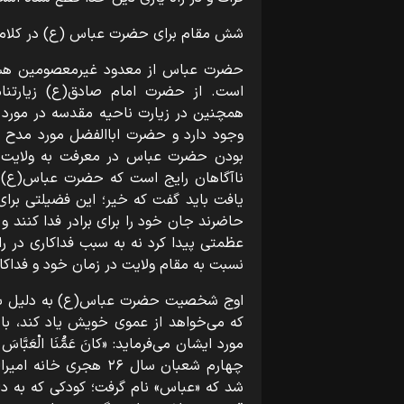
شش مقام برای حضرت عباس (ع) در کلام 
حضرت عباس از معدود غیرمعصومین هستن
است. از حضرت امام صادق(ع) زیارتنام
همچنین در زیارت ناحیه مقدسه در مور
وجود دارد و حضرت اباالفضل مورد مدح ح
بودن حضرت عباس در معرفت به ولایت اس
ناآگاهان رایج است که حضرت عباس(ع) ب
یافت باید گفت که خیر؛ این فضیلتی برا
حاضرند جان خود را برای برادر فدا کنند و 
عظمتی پیدا کرد نه به سبب فداکاری در ر
نسبت به مقام ولایت در زمان خود و فداکاری
اوج شخصیت حضرت عباس(ع) به دلیل بصی
که می‌خواهد از عموی خویش یاد کند، با
مورد ایشان می‌فرماید: «کانَ عَمُّنَا الْعَبَّاسَ ناف
چهارم شعبان سال ۲۶ هج
شد که «عباس» نام گرفت؛ کودکی که به د