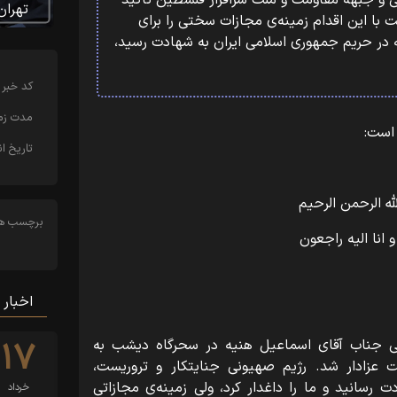
 و جبهه مقاومت و ملت سرافراز فلسطین تاکید
تهران
ت با این اقدام زمینه‌ی مجازات سختی را برای
 در حریم جمهوری اسلامی ایران به شهادت رسید،
کد خبر
مدت زما
 است:
تاریخ ان
له الرحمن الرحیم
برچسب ها
 و انا الیه راجعون
اخبار 
۱۷
 جناب آقای اسماعیل هنیه در سحرگاه دیشب به
ت عزادار شد. رژیم صهیونی جنایتکار و تروریست،
ت رسانید و ما را داغدار کرد، ولی زمینه‌ی مجازاتی
خرداد