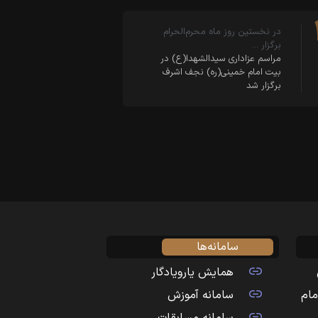
در نخستین روز ماه محرم‌الحرام
برگزار …
مراسم عزاداری سیدالشهدا(ع) در
بیت امام خمینی(ره) نجف اشرف
برگزار شد
سامانه‌ها
همایش یارویادگار
مام
سامانه آموزش