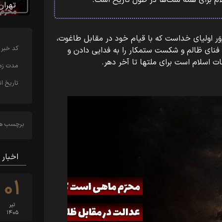
 برای همه ملت‌ها در طول تاریخ است.
تهران
محرّم ماه نهضت بزرگ سید شهیدان و سروَر اولیای خداست که با‏‎ ‎‏قیام خود در مقابل طاغوت،
کد خبر
تعلیم سازندگی و کوبندگی به بشر داد و راه فنای ظالم و‏‎ ‎‏شکست ستمکار را به فدایی دادن و
ا تا آخر دهر.
مدت زما
تاریخ ان
برچسب ها
اخبار 
۰۱
تیر
۱۴۰۵