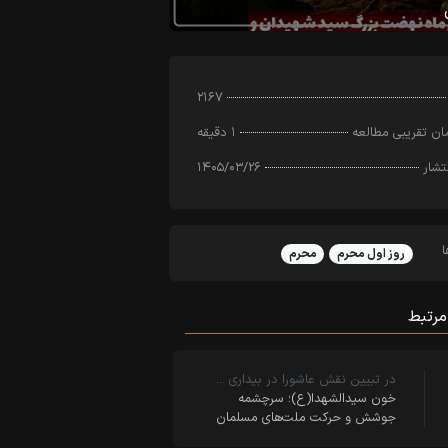
۲۱۶۷
ن تقریبی مطالعه
۱ دقیقه
تشار
۱۴۰۵/۰۳/۲۶
روز اول محرم
محرم
مرتبط
در تبیین نقش عاشورا در بیداری …
خون سیدالشهدا(ع)؛ سرچشمه
جوشش و حرکت ملت‌های مسلمان