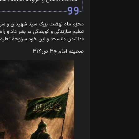
شکست ظالمان و سرلوحه تعلیمات اسلام
فداشدن دانست؛ و این خود سرلوحۀ تعلیمات اسلام‏‎ ‎‏است برای ملته
صحیفه امام ج۳ ص۳۱۴