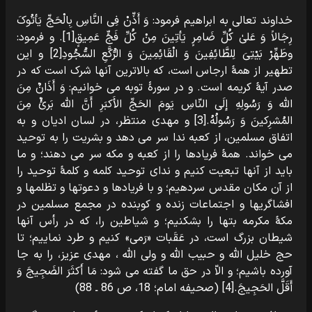
خداوند تعالی به ابراهیم فرمود: وَ أَذِّنْ فِی النَّاسِ بِالْحَجِّ یَأتُوکَ
رِجَالاً وَ عَلیٰ کُلِّ ضَامِرٍ یَأتِینَ مِنْ کُلِّ فَجٍّ عَمِیقٍ[1]. و فرمود:
وطَهِّرْ بَیْتِیَ لِلطَّائِفِینَ وَ الْقَائِمِینَ وَ الرُّکَّعِ السُّجُودِ[2] و این
تطهیر از همۀ ارجاس است، که بالاترین آنها شرک است که در
صدر آیۀ کریمه است. و در سورۀ توبه می خوانیم: وَ أَذَانٌ مِنَ
الله وَ رَسُولِهِ إلَی النّاسِ یَومَ الحَجِّ الأَکبَرِ أَنَّ الله بَرئٌ مِنَ
المُشرِکینَ وَ رَسُولُهُ.[3] و مهدی منتظر، در لسان ادیان و به
اتفاق مسلمین، از کعبه ندا سر می دهد و بشریت را به توحید
می خواند. همۀ فریادها را از کعبه و مکه سر می دهند؛ و ما
باید از آنها تبعیت کنیم و ندای توحید کلمه و کلمۀ توحید را
از آن مکان مقدس سردهیم؛ و با فریادها و دعوتها و تظلمها و
افشاگریها و اجتماعات زنده و کوبنده در مجمع مسلمین در
مکۀ مکرمه بتها را بشکنیم؛ و شیاطین را، که در رأس آنها
شیطان بزرگ است، در عَقَبات «رَمی» کنیم و طرد نماییم؛ تا
حج خلیل الله و حبیب الله و ولی الله ، مهدی عزیز، را به جا
آورده باشیم؛ و الاّ در حق ما گفته می شود: مَا أَکثَرَ الضَجِیجَ وَ
أَقَلَّ الحَجِیجَ.[4] (صحیفه امام؛ 18، ص 86 ـ 88)