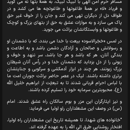
مسافر حرم امن الهی با لبیک لبیک، به همۀ بتها نه می گوید
و فریاد «لا» بر همۀ طاغوتها و طاغوتچه ها می کشد و در
طواف دل از دیگران تهی می کند و جان را از خوف غیر حق
پاک می سازد و به موازات عشق به حق از بتهای بزرگ و کوچک
و طاغوتها و وابستگانشان برائت می جوید.
در لمس «حَجَرالاسود» بیعت با خدا می بندد، که با دشمنان او
و رسولانش و صالحان و آزادگان دشمن باشد و به اطاعت و
بندگی آنان، هر که باشد و هر جا باشد، سر ننهد و خوف و
زبونی را از دل بزداید که دشمنان خدا و در رأس آنان شیطان
بزرگ زبونند، هر چند در ابزار آدمکشی و سرکوبی و جنایتشان
برتری داشته باشند. لیک در عصر حاضر برائت جویان امت ما
با لباس احرام قربانی شدند تا به تبعیّت از ابراهیم خلیل اللّه
(ع)، محبوبترین سرمایه خود را تسلیم کرده باشند.
و نیز ایثارگران این مزر و بوم سالکان راه عشق شدند. امام
(س) در وصف این مشعلداران راو اولیا می فرماید:
"خانواده های شهدا، تا همیشه تاریخ این مشعلداران راه اولیا،
افتخار روشنایی طرق الی الله را به عهده گرفته اند.