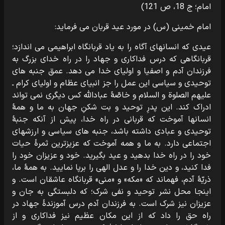
امام؛ ج 18، ص 121)
امام خمینی (س) در مورد عید قربان می فرماید:
عیدی که انسانهای آگاه را به یاد قربانگاه ابراهیمی می اندازد؛
قربانگاهی که درس فداکاری و جهاد را در راه خدای بزرگ به
فرزندان آدم و اصفیا و اولیای خدا می دهد. عمق جنبه های
توحیدی و سیاسی این عمل را جز انبیای عظام و اولیای کرام ـ
علیهم الصلوة و السلام و خاصّۀ عبادالله کس دیگری نمی تواند
ادراک کند. این پدرِ توحید و بت شکنِ جهان به ما و همۀ
انسانها آموخت که قربانی در راه خدا، پیش از آنکه جنبۀ
توحیدی و عبادی داشته باشد، جنبه های سیاسی و ارزشهای
اجتماعی دارد. به ما و همه آموخت که عزیزترین ثمرۀ حیات
خود را در راه خدا بدهید و عید بگیرید. خود و عزیزان خود را
فدا کنید، و دین خدا را و عدل الهی را برپا نمایید. به همۀ ما،
ذریّۀ آدم، فهماند که «مکه» و «منی» قربانگاه عاشقان است. و
اینجا محل نشر توحید و نفی شرک؛ که دلبستگی به جان و
عزیزان نیز شرک است. به فرزندان آدم درس آموزندۀ جهاد در
راه حق را داد که از این مکان عظیم نیز فداکاری و از