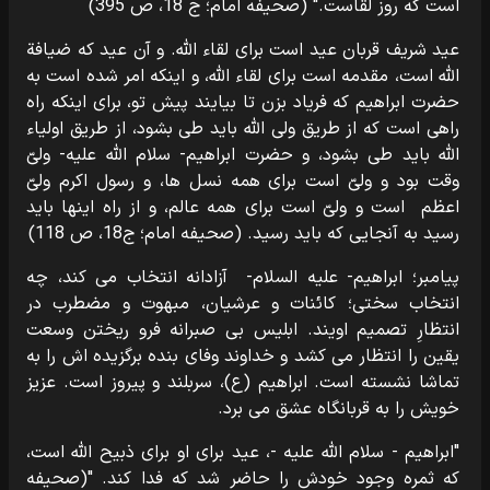
است که روز لقاست." (صحیفه امام؛ ج 18، ص 395)
عید شریف قربان عید است برای لقاء الله. و آن عید که ضیافة
الله است، مقدمه است برای لقاء الله، و اینکه امر شده است به
حضرت ابراهیم که فریاد بزن تا بیایند پیش تو، برای اینکه راه
راهی است که از طریق ولی الله باید طی بشود، از طریق اولیاء
الله باید طی بشود، و حضرت ابراهیم- سلام الله علیه- ولیّ
وقت بود و ولیّ است برای همه نسل ها، و رسول اکرم ولیّ
اعظم است و ولیّ است برای همه عالم، و از راه اینها باید
رسید به آنجایی که باید رسید. (صحیفه امام؛ ج18، ص 118)
پیامبر؛ ابراهیم- علیه السلام- آزادانه انتخاب می کند، چه
انتخاب سختی؛ کائنات و عرشیان، مبهوت و مضطرب در
انتظارِ تصمیم اویند. ابلیس بی صبرانه فرو ریختن وسعت
یقین را انتظار می کشد و خداوند وفای بنده برگزیده اش را به
تماشا نشسته است. ابراهیم (ع)، سربلند و پیروز است. عزیز
خویش را به قربانگاه عشق می برد.
"ابراهیم - سلام الله علیه -، عید برای او برای ذبیح الله است،
که ثمره وجود خودش را حاضر شد که فدا کند. "(صحیفه