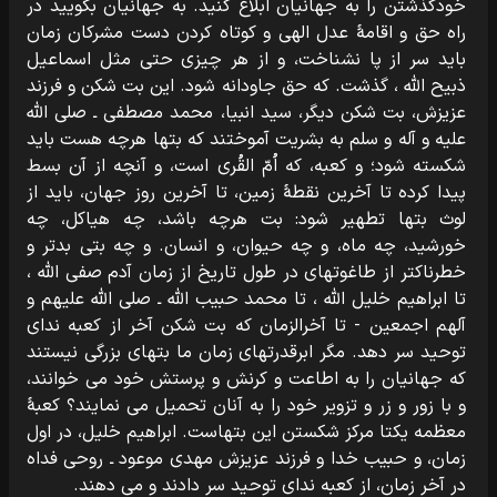
خودگذشتن را به جهانیان ابلاغ کنید. به جهانیان بگویید در
راه حق و اقامۀ عدل الهی و کوتاه کردن دست مشرکان زمان
باید سر از پا نشناخت، و از هر چیزی حتی مثل اسماعیل
ذبیح الله ، گذشت. که حق جاودانه شود. این بت شکن و فرزند
عزیزش، بت شکن دیگر، سید انبیا، محمد مصطفی ـ صلی الله
علیه و آله و سلم به بشریت آموختند که بتها هرچه هست باید
شکسته شود؛ و کعبه، که اُمّ القُری است، و آنچه از آن بسط
پیدا کرده تا آخرین نقطۀ زمین، تا آخرین روز جهان، باید از
لوث بتها تطهیر شود: بت هرچه باشد، چه هیاکل، چه
خورشید، چه ماه، و چه حیوان، و انسان. و چه بتی بدتر و
خطرناکتر از طاغوتهای در طول تاریخ از زمان آدم صفی الله ،
تا ابراهیم خلیل الله ، تا محمد حبیب الله ـ صلی الله علیهم و
آلهم اجمعین - تا آخرالزمان که بت شکن آخر از کعبه ندای
توحید سر دهد. مگر ابرقدرتهای زمان ما بتهای بزرگی نیستند
که جهانیان را به اطاعت و کرنش و پرستش خود می خوانند،
و با زور و زر و تزویر خود را به آنان تحمیل می نمایند؟ کعبۀ
معظمه یکتا مرکز شکستن این بتهاست. ابراهیم خلیل، در اول
زمان، و حبیب خدا و فرزند عزیزش مهدی موعود ـ روحی فداه
در آخر زمان، از کعبه ندای توحید سر دادند و می دهند.