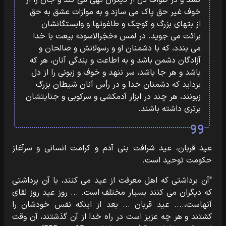
کشد و در طواف دل از دیگران تهی می کند و جان را از
خوف غیر حق پاک می سازد و به موازات عشق به حق
از بتهای بزرگ و کوچک و طاغوتها و وابستگانشان
برائت می جوید. در لمس «حَجَرالاسود» بیعت با خدا
می بندد، که با دشمنان او و رسولانش و صالحان و
آزادگان دشمن باشد و به اطاعت و بندگی آنان، هر که
باشد و هر جا باشد، سر ننهد و خوف و زبونی را از دل
بزداید که دشمنان خدا و در رأس آنان شیطان بزرگ
زبونند، هر چند در ابزار آدمکشی و سرکوبی و جنایتشان
برتری داشته باشند.
عید قربان، عید شرافت بنی آدم و کرامت انسانی و سرآغاز
حکومت توحید است.
"آن برداشتی که اهل معرفت از عید می کنند، با آن برداشتی
که دیگران می کنند بسیار مختلف است. ... روز عید روز لقای
آنهاست،.... عید قربان ... بعد از اینکه نفس خودشان را
کشتند و هر چه عزیز است در راه خدا از آن گذشتند، آن وقت