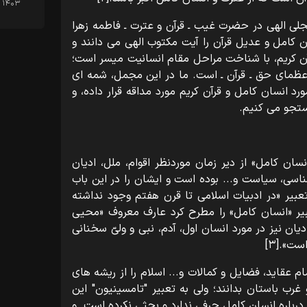
۱۴۰۳
ی الهی در حضرت غیب ـ قرآن و عترت ـ فاطمه زهرا
کامل و عدیل قرآن را آیت مکتوب الهی می دانند و
ن کریم، با شناخت مراحل مقام انسانیت میسر است؛
ظمای حق ـ قرآن ـ است. ما در این مجمل، شمه ای
رد انسان کامل و قرآن کریم مورد مداقه قرار داده، و
ستجو می کنیم.
نسان کامل» از دیر زمان موردنظر اقوام، ملل، ادیان
ناسی، سیاست و... بوده است و ایشان را در این باب
عبیر «در ادبیات اسلامی تا قرن هفتم وجود نداشته
یر «انسان کامل» را مطرح کرد عارف معروف «محیی
ان نیز در مورد انسان اول، آدم، نبی و ولیّ سخنانی
ت».[۳]
 عقاید، فضایل و کمالات و... اسلام را از ریشه های
غرب باستان بدانند؛ ولی به تعبیر "تامسینیون" این
درباره انسان کامل حرفی ندارد و بحثی نکرده است. و