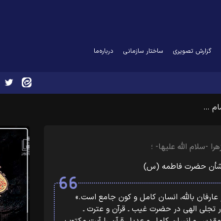
گزارش تصویری
ساختار سازمانی
درباره‌ما
مام …
-سلام الله علیها- ؛
ر شأن حضرت فاطمه (س)
ظر عارفان باللّه، انسان کامل و کون جامع است.»
تجلی الهی در حضرت غیب ـ قرآن و عترت ـ