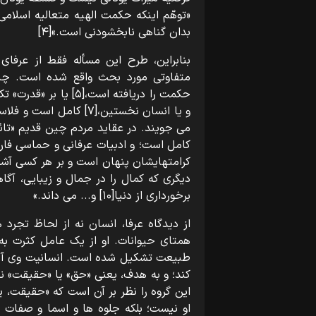
«توهّم اینکه حکمت الهیه متعالیه اسلا
بدان گناهی نابخشودنی است.»[۴]
بنابراین، طرح این مسأله فقط از عرفای 
متفاوتی مورد بحث واقع شده است. چن
کامل است؛ و ادبیات عرفانی و حماسی فار
کرامتهایشان پنهان است و بر هر کسی آشکا
دیگری که کمال را در جمال و زیبایی، آگ
برخورداری از دنیا[۱۰] و... می داند.»
از دیدگاه عرفا، انسان نه از لحاظ تج
همتای حیوانات. او از یک عامل کثرت ب
طبیعت تشکیل شده است. انسانیت وی آنگ
کند؛ و به هدف، یعنی «حق» یا «حقیقت» ن
این گروه را نظر بر آن است که «حقیقت، 
او نیست؛ بلکه جلوه ها و اسما و صفات