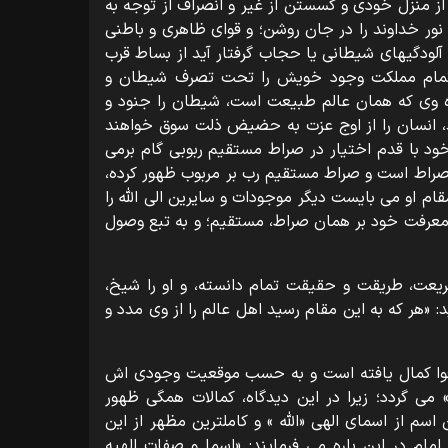
از منزل خودی و گسستن از غیر و انصراف از توجه به
 نور خداوند را در جان روشن؛ و قوای ظاهری و باطنی
به آلودگیهای شیطانی یا حجاب گرفتار آید از بساط قرب
 تمام مملکت وجود خویش را تحت تصرف شیطان و
گاه وی که همان عالم طبیعت است، شیطان را جنود و
د، انسان را از اوج عزت به حضیض ذلت سوق خواهند
خود با قدم اختیار در صراط مستقیم ربوبی گام برمی
صراط است و صراط مستقیم رب بر مربوب ظهور کرده،
ام او می بایست دیگر موجودات و سایرین الی اللّه را
و معرفت خود بر همان صراط، مستقیم؛ و به تبع وصول
ریعت، طریقت و حقیقت تمام دانسته، و او را شیخ،
: «هر که به این مقام رسید اهل عالم را از وی مدد و
قوا کمال یافته است و به حسب موقعیت وجودی اش
» می گردد؛ زیرا در این دیدگاه، کمالات همگی ظهور
سم از اسمای الهی «اللّه » و کاملترین مظهر از این
ام در این باره می فرمایند: «اسما و صفات الهیه