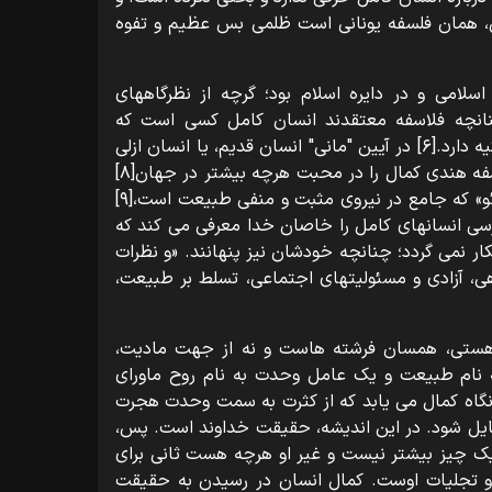
می، همان فلسفه یونانی است ظلمی بس عظیم و تفوه
اسلامی و در دایره اسلام بود؛ گرچه از نظرگاههای
انچه فلاسفه معتقدند انسان کامل کسی است که
حکمت را دریافته است،[۵] یا بر «قدرت» تکیه دارد.[۶] در آیین "مانی" انسان قدیم، یا انسان ازلی
و یا انسان نخستین،[۷] کامل است و فلاسفه هندی کمال را در محبت هرچه بیشتر در جهان[۸]
می جویند. در عقاید مردم چین قدیم «تائو» که جامع در نیروی مثبت و منفی طبیعت است،[۹]
سی انسانهای کامل را خاصان خدا معرفی می کند که
ر نمی گردد؛ چنانچه خودشان نیز پنهانند. «و نظرات
اهی، آزادی و مسئولیتهای اجتماعی، تسلط بر طبیعت،
رد هستی، همسان فرشته هاست و نه از جهت مادیت،
ه نام طبیعت و یک عامل وحدت به نام روح ماورای
اه کمال می یابد که از کثرت به سمت وحدت هجرت
ایل شود. در این اندیشه، حقیقت خداوند است. پس،
یک چیز بیشتر نیست و غیر او هرچه هست ثانی برای
 و تجلیات اوست. کمال انسان در رسیدن به حقیقت