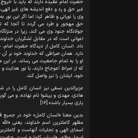
حضرت امام عقیده دارند که باید با خروج 
غیر حق و رد و دفع اندیشه های غیر الهی،
وی را نورانی و ظاهر کرد؛ اما اگر این نور 
حق مهجور و طرد می گردد تا آنجا که
جولانگاه جنود وی می کند، زیرا در منزل
اعوانی است که در مقابل لشکریان خداون
داد. انسان کامل از دیدگاه حضرت امام، 
دارد. همان صراطی که خداوند خود بر آن 
او را به تمام جامعیت می رساند. در این مق
که از صراط اعوجاج دارند، با نور هدایت 
خود، ایشان را نیز واصل کند.
عزیزالدین نسفی نیز انسان کامل را در ش
هادی، مهدی و پیشوا نام نهاده، و می گوید
یاری بسیار باشد».[۱۶]
بدین معنا «انسان کامل» خود در جمیع 
مظهر کاملترین اسم خداوند، یعنی «اللّه 
اسمای الهی و تجلیات آنهاست و کاملترین ا
اسما، مظهر «انسان کامل» است. حضرت ام