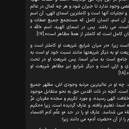
نقصی وجود ندارد تا جبران شود و هر چه کمال در عالم
تجلیات آنها است و کاملترین اسمای الهی، آن اسم
 آن اسم، انسان کامل که مستجمع جمیع صفات و
ت، می باشد. پس در اسمای الهیه، اسم «اللّه »
ن کامل است که کاملتر از همۀ مظاهر است».[۱۷]
است زیرا: «در میان شرایع، شریعت او کاملتر است و
عت او به دیگر شریعتها مانند نسبت خود او است به
م جامع است به سایر اسما، پس شریعت او در تحت
ی و ازلی است و دیگر شرایع نیز مظاهر شریعت او
۱]
. چه او در عالیترین مرتبه وجودی اش، مظهر جمیع
 است، آنچه در ذات اقدس حق به نحو متقابل موجود
لافت الهی رسیده، و مورد تکریم و سجده مقربان عزّ
ه اسما، تعلیم یافته، و عارف گردیده است، زیرا «حکیم
» می شناسد. عارف او را در حد «و علّم آدم الاسماء