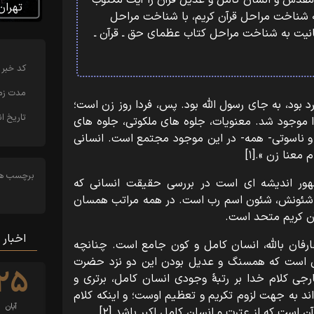
 مقدس و انسان کامل و عدیل قرآن را آیت مکتوب
تهران
ه شناخت مراحل قرآن کریم، با شناخت مراحل
نیت به شناخت مراحل کتاب عظمای حق ـ قرآن ـ
کد خبر
مدت زما
مرد بود، به جای رسول الله بود. پس، فردا روز زن است؛
تاریخ ان
موجود شد. معنویات، جلوه های ملکوتی، جلوه های
 و ناسوتی- همه- در این موجود مجتمع است. انسانی
معنا زن ».[۱]
برچسب ها
ور اندیشه ای است در بررسی حقیقت انسانی که
 شئونش، شئون اسم رب است. در همه مراتب همسان
آن کریم متحد است.
اخبار 
 عارفان باللّه، انسان کامل و کون جامع است. چنانچه
ی است که همسنگ و عدیل بودن این دو نزد حضرت
۲۵
جی کلام خدا بر رتبۀ وجودی انسان کامل، برتری و
 اند به جهت لزوم تکریم و تعظیم اوست؛ و اینکه کلام
آبان
 است که از عترت و انسان کامل اکبر باشد.[۲]