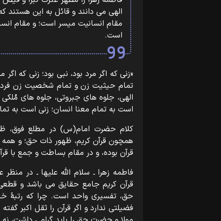
فاطمه زهرا را مظهر عترت کبرا و فیض
الهی می دانند و قائل به این هستند ک
مقام انسانیت میسر است؛ و مقام انسا
است.
«زنی که اگر مرد بود، نبی بود؛ زنی که اگر 
تمام حیثیت زن و تمام شخصیت زن فردا 
الهی، جلوه های جبروتی، جلوه های مُلکی
است به تمام معنا انسان؛ زنی است به تمام 
کلام حضرت امام(س) در مطلع فوق، ظه
همچون قرآن کریم، ظهور ذات حق؛ و همه
قرآن بوده، و در مقام بساطت و جمع با قر
فاطمه زهرا ـ سلام اللّه علیها ـ در منظر
قرآن کریم جامع حقایق می باشد و قطع
حق، تفسیری واحد است. چرا که رتبۀ خار
فضیلتی ندارد و اگر قرآن را ثقل اکبر گفته
مولا و حضرت حق را باید گرامی داشت، نه آن