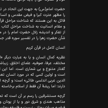
حضرت امام(س) به جهت این اتحاد در تجل
را مظهر عترت کبرا و فیض مقدس و انسان 
قائل به این هستند که شناخت مراحل قرآ
و مقام انسانیت به شناخت مراحل کتاب ع
از تفکر و اندیشه زلال حضرت امام را در مو
شأن حضرت زهرا را در تفسیر سوره قدر ج
انسان کامل در قرآن کریم
نظریه کمال انسان و یا به عبارت دیگر «ا
مختلف، عرفا، صوفیه، علمای اخلاق، زیباش
گفتار متنوع و بی شماری است. اما این ت
است و اولین کسی که در مورد انسان تعب
الدین عربی اندلسی طائی» است؛ و گرچه ادی
دارند؛ اما ریشۀ آن فقط از اسلام برخاسته اس
گرچه مستشرقین را رسم بر آن است که تمام
مذاهب هندی و شرق دور و یا از یونان و 
فرضیه میراث یونانی نیست و فلسفه یونان 