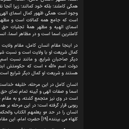
همگی کاملند؛ بلکه خود کمالند؛ زیرا آنجا 
وجود است همگی ظهور کمال اسمای الهی و 
است که جامع همه کمالات است و مظهر
اسمای الهیه و مظهر همۀ تجلیات حق اس
کاملترین اسما است و در مظاهر اسما، انسا
در اینجا مقام انسان کامل، مقام ولایت 
کمال شریعت او با ولایت است و نسبت شری
دیگر صاحبان شرایع، و مانند نسبت اس
دولت اسم «اللّه » است که حکومتش ابد
هستند و شریعت او کمال دیگر شرایع است».[۸
انسان کامل در این مرحله، خلیفه خداست
اسما و صفات الهی و آیینه تمام نمای حق
است در وی نیز متجمع گشته، و به مقام خ
ربوبی قرار گرفته است؛ در این مرحله بر هم
انسان را در حد «و یعلمهم الکتاب والحکمة
کلها» می بینند».[۱۹] حضرت امام، این مقام را از آن «حضرت آدم» می دانند زیرا: