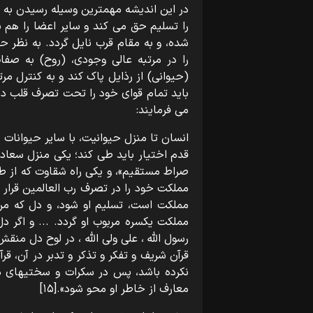
در این اندیشه مهمترین وسیله رسیدن به
را تسلیم حق می کند و سایر اعضا را هم ب
شده، و به مقام قرب نایل گردد. به نظر
را در مرتبه عالی وجودی، (روح) به صف
(حیوانی) از رذایل پاک کند و به کنترل مرتب
باید تمام قوای خود را تحت تصرف قلب در
می فرمایند:
انسان تا منزل حیوانیت، با سایر حیوانات ه
قدم اختیار باید طی کند؛ یکی منزل سعاد
صراط مستقیم»، و یکی راه شقاوت که از 
مملکت خود را در تصرف رب العالمین قرار د
مملکت است، تسلیم او شود، و دل که مربو
مملکت یکسره مربوب او گردد. ... و اگر دل ر
رسول اللّه ، علی ولی اللّه ، در لوح دل 
قرآن شریف و تفکر و تذکر و تدبر در آن، قر
نکرده باشد، پس در سکرات و سختیهای 
معارف از خاطر او محو شود».[۱۵]