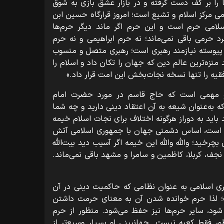
ها را بر کف دست گرفته و در بازار عشق بازی به شوق
ی مرکز اسلام و تشیع است؛ امروز قرارگاه حسین ابن
سلامی حرم است و این حرم اگر ماند دیگر حرم‌ها
رد حرمی باقی نمی‌ماند؛ نه حرم ابراهیمی و نه حرم
 پیوسته نیازمند رهبری است؛ رهبری متصل و منسوب
نزه‌ترین عالم دین که جهان را تکان داد و اسلام را
قیه را تنها نسخه نجات‌بخش این امت قرار داد.»
 و مهمی است که حاج قاسم در مورد حضرت امام
که به‌عنوان شیعه به آن اعتقاد دینی دارید و چه شما
د باید به دوراز هرگونه اختلاف برای نجات اسلام خیمه
لله است، اساس دشمنی جهان با جمهوری اسلامی آتش
چرخید؛ والله والله این خیمه اگر آسیب دید بیت‌الله
جف، کربلا، کاظمین و سامرا و مشهد باقی نمی‌ماند.
ی اسلامی به عنوان نظامی که حاکمیت دینی در آن
ت؛ لذا حرم خوانده شدن آن به معنای حرمت داشتن
ود، سایر حرم‌ها نیز حفظ می‌شود. منظور از حرم
ر فقط کعبه نیست. جهانبینی او بسیار وسیع‌تر از