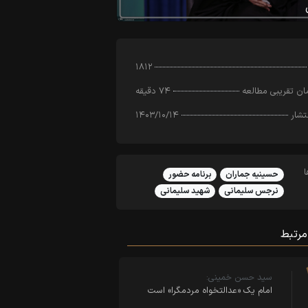
۱۸۱۲
ن تقریبی مطالعه
۷۴ دقیقه
تشار
۱۴۰۳/۱۰/۱۴
حسینیه جماران
برنامه حضور
نرجس سلیمانی
شهید سلیمانی
مرتبط
سید حسن خمینی:
امام یک «عدالتخواه مردمگرا» است