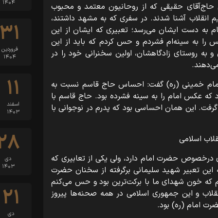
۱۴۰۴
 حاج‌آقای حقیقی که از روحانیون معتمد و محبوب
یم انقلاب آشنا شدند. در سفری که به مشهد داشتند،
۳۱
م به دست ایشان می‌رسد؛ تعبیری که ایشان از این
 را به سینه‌ام فشردم و حس کردم که باید از این
فروردین
 به روستای زادگاهشان، اولین سخنرانی خود را در
۱۴۰۴
ی‌دهند.
۱۱
ه امام خمینی (ره) گفت: احساس حاج قاسم نسبت به
د که عکس امام را به سینه فشرده بود. حاج قاسم با
اسفند
ت. این همان احساسی بود که پدرم در نوجوانی با
۱۴۰۳
۲۸
قلاب اسلامی
دی درخصوص حضرت امام دارد، ولی یکی از تعابیری که
دی
۱۴۰۳
این تعبیر شهید سلیمانی برگرفته از سخنان حضرت
نم که خون شهدای ما با برکت‌ترین بود و حس می‌کنم
۲۱
انقلاب و این جمهوری اسلامی در همه صحنه‌ها پیروز
رت امام (ره) بود.
دی