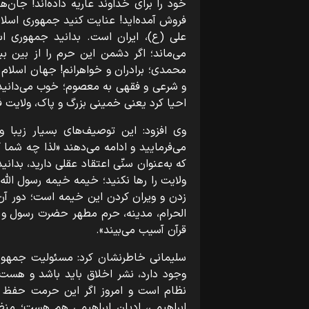
خود را برای خداوند عاریه داده‌اند! جان‌
فروش آمده‌اید! عنایت کنید جمهوری اسلام
علی (ع)، ایران است. بدانید جمهوری ا
می‌ماند؛ اگر دشمن این حرم را از بین بب
محمدی؛ برادران و خواهرانم! جهان اسلام
و شرعی و فقهی به معصوم؛ خوب می‌دانید م
احیا کرد یعنی خمینی بزرگ و پاک، ولایت ف
وی افزود: این توصیف‌های بسیار زیبا
می‌فرمایید و ادامه می‌دهند «لذا چه شما 
که به‌عنوان سنّی اعتقاد عقلی دارید، بدانی
ولایت را رها نکنید؛ خیمه خیمه رسول ا
زدن و ویران کردن این خیمه است؛ دور آن ب
الحرام، مدینه، حرم مطهر حضرت رسول و ن
قرآن آسیب می‌بیند».
سلیمانی خاطرنشان کرد: مسئولیت جمهور
وجود دارد، نشر اخلاق باید باشد و هس
نظام است و امروز اگر این حرمت حفظ ش
ابراهیمی، ادیان ابراهیمی هم هست؛ منظو