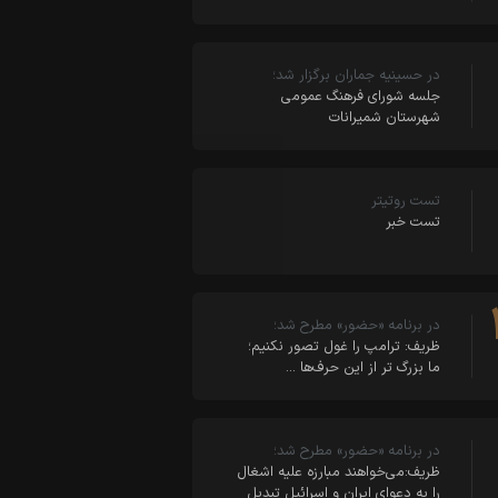
در حسینیه جماران برگزار شد؛
جلسه شورای فرهنگ عمومی
شهرستان شمیرانات
تست روتیتر
تست خبر
در برنامه «حضور» مطرح شد؛
ظریف: ترامپ را غول تصور نکنیم؛
ما بزرگ تر از این حرف‌ها …
در برنامه «حضور» مطرح شد؛
ظریف:می‌خواهند مبارزه علیه اشغال
را به دعوای ایران و اسرائیل تبدیل