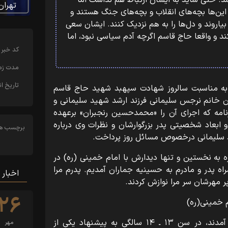
 حتی شاید به ایشان ارتباط هم نداشت اما
تهران
ین‌ها بچه‌های انقلاب و بچه‌های جنگ هستند و
روند و دل‌ها را به هم نزدیک کنند. ایشان سعی
ند و واقعا حاج قاسم اگرچه آدم سیاسی نبود، اما
کد خبر
مدت زما
تاریخ ان
به مناسبت سالروز شهادت سپهبد شهید حاج قاسم
ن خانم نرجس سلیمانی فرزند ارشد شهید سلیمانی و
نامه که اجرای آن را «محمدحسین رنجبران» برعهده
ابعاد شخصیتی پدر بزرگوارشان و نظرات وی درباره
برچسب ها
د سلیمانی درخصوص مسائل روز پرداخت.
ه به نخستین و تنها دیدارش با امام خمینی (ره) در
ه همراه پدر و مادرم به حسینیه جماران آمدیم. پدرم مرا
اخبار 
ر مهرشان سر مرا نوازش کردند.
۲۶
م خمینی(ره)
وی افزود: ایشان بعد از اینکه به کرمان آمدند، در سن ۱۳ ـ ۱۴ سالگی به پیشنهاد یکی از
مهر