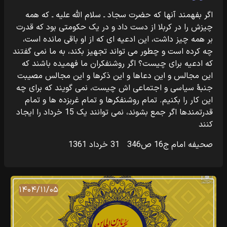
‎‏چیزش را در کربلا از دست داد و در یک حکومتی بود که قدرت
بر همه چیز داشت، این‏‎ ‎ادعیه ای که از او باقی مانده است،
چه کرده است و چطور می تواند تجهیز بکند، به ما‏‎ ‎‏نمی گفتند
که ادعیه برای چیست؟ اگر روشنفکران ما فهمیده باشند که
این مجالس و این‏‎ ‎‏دعاها و این ذکرها و این مجالس مصیبت
جنبۀ سیاسی و اجتماعی اش چیست، نمی گویند‏‎ ‎‏که برای چه
این کار را بکنیم. تمام روشنفکرها و تمام غربزده ها و تمام
قدرتمندها اگر‏‎ ‎‏جمع بشوند، نمی توانند یک 15 خرداد را ایجاد
کنند
صحیفه امام ج16 ص346 31 خرداد 1361
۱۴۰۴/۱۱/۰۵