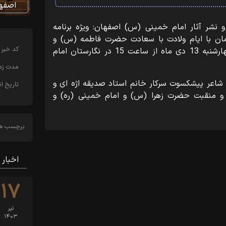
اصفه
نشر آثار امام خمینی (س) اصفهان: ویژه برنامه
ان با ایام ولادت با سعادت حضرت فاطمه (س) و
کد خبر
فرزند برومندش امام خمینی (ره) روز چهارشنبه 13 دی ماه از ساعت 15 در نگارستان امام
مدت زما
 شاعر پیشکسوت سرکار خانم استاد صدیقه اژه ای و
تاریخ ان
و منقبت حضرت زهرا (س) و امام خمینی (ره) و
برچسب ها
اخبار 
۱۷
تیر
۱۴۰۳