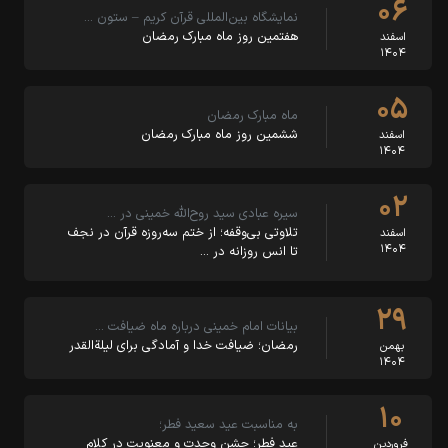
۰۶
نمایشگاه بین‌المللی قرآن کریم – ستون …
هفتمین روز ماه مبارک رمضان
اسفند
۱۴۰۴
۰۵
ماه مبارک رمضان
ششمین روز ماه مبارک رمضان
اسفند
۱۴۰۴
۰۲
سیره عبادی سید روح‌الله خمینی در …
تلاوتی بی‌وقفه؛ از ختم سه‌روزه قرآن در نجف
اسفند
۱۴۰۴
تا انس روزانه در …
۲۹
بیانات امام خمینی درباره ماه ضیافت …
رمضان؛ ضیافت خدا و آمادگی برای لیلةالقدر
بهمن
۱۴۰۴
۱۰
به مناسبت عید سعید فطر؛
عید فطر؛ جشن وحدت و معنویت در کلام
فروردین