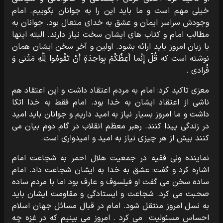
خیلی مهم است و ما باید این را به جوانان بگوییم. امام
وجودش سراسر ایمان و عشق به خدای متعال بود. جوانان به
مطالب امام و کتاب های ایشان سخت نیاز دارند. البته اینها
با زبان امروز باید ارائه بشود. اولین و آخر سخن ایشان همان
نوشته است که قُلْ إِنَّما أَعِظُکُمْ بِواحِدَةٍ أَنْ تَقُومُوا لِلَّهِ مَثْنی وَ
فُرادی .
معزی تاکید کرد: امام به مردم اعتقاد داشت و این اعتقاد هم
ناشی از اعتقاد ایشان به خدا بود. امام فقط به خدا اتکا
داشت و ما امروز بسیار نیاز به امید داریم و جوانان باید امید
در زندگی پیدا کنند. رهبر معظم انقلاب در گام دوم بیان می
کنند بیش از هر چیزی نیاز به امید و امیدواری است.
نماینده ولی فقیه در جمعیت هلال احمر به شجاعت امام
اشاره کرد و گفت: عشق به خدا به ایشان شجاعت داد. امام
ساده سخن می گفت او فیلسوف و عارف بود اما با مردم ساده
صحبت می کرد. شجاعت و ایستادگی و مقاومت ایشان باید
به نسل امروز منتقل شود. امام در قبال مسائل جهان اسلام
احساس مسئولیت می کرد . امروز می بینیم که در غزه چه