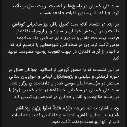
سید علی خمینی در پاسخ‌ها بر اهمیت تربیت نسل نو تأکید
کرد، چرا که آنان ستون فقرات جامعه هستند.
در ابتدای جلسه، آقای سید کمیل باقر، نیز سخنرانی کوتاهی
داشت و در آن نقش جوانان را ستود و بر لزوم استفاده از
فرصت پیشرفت علمی و فناوری برای ساختن یک منظومه
بومی تأکید کرد. وی در سخنانش شیوه‌هایی را ترسیم کرد که
با الهام از آن‌ها افکاری در جهت تقویت روحیه مقاومت تولید
کند.
در این نشست که با حضور گروهی از اساتید، جوانان فعال در
حوزه فرهنگی و تبلیغی و پژوهشگران لبنانی و حوزویان لبنانیِ
مستقر در مؤسسه امام موسی صدر و علاقه‌مندان برگزار شد،
سید علی خمینی در سخنانی، دیدگاه‌های امام خمینی (ره) را
در زمینه مقاومت و نقش جوانان در امت‌سازی، تبیین کرد.
وی با اشاره به آیه شریفه: «إِنَّهُمْ فِتْیَةٌ آمَنُوا بِرَبِّهِمْ وَزِدْنَاهُمْ
هُدًى»، بر ایمان، آگاهی، اندیشه و عقلانیتی که بر پایه اسلام
ناب از آنها بهره‌مند بودند، تأکید نمود.