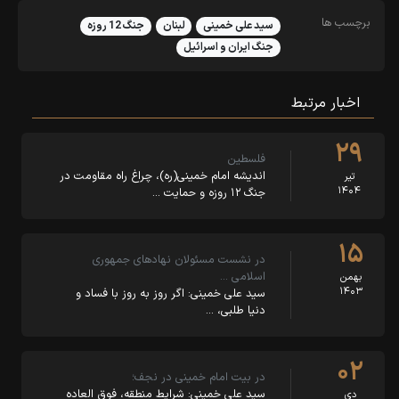
برچسب ها
سید علی خمینی
لبنان
جنگ 12 روزه
جنگ ایران و اسرائیل
اخبار مرتبط
۲۹
فلسطین
اندیشه امام خمینی(ره)، چراغ راه مقاومت در
تیر
۱۴۰۴
جنگ ۱۲ روزه و حمایت …
۱۵
در نشست مسئولان نهادهای جمهوری
اسلامی …
بهمن
۱۴۰۳
سید علی خمینی: اگر روز به روز با فساد و
دنیا طلبی، …
۰۲
در بیت امام خمینی در نجف؛
سید علی خمینی: شرایط منطقه، فوق العاده
دی