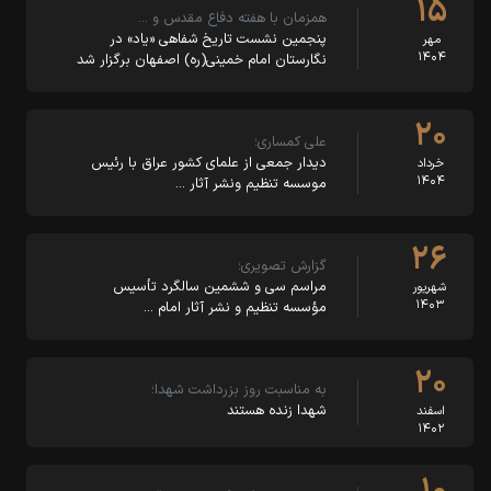
۱۵
همزمان با هفته دفاع مقدس و …
پنجمین نشست تاریخ شفاهی «یاد» در
مهر
۱۴۰۴
نگارستان امام خمینی(ره) اصفهان برگزار شد
۲۰
علی کمساری؛
دیدار جمعی از علمای کشور عراق با رئیس
خرداد
۱۴۰۴
موسسه تنظیم ونشر آثار …
۲۶
گزارش تصویری؛
مراسم سی و ششمین سالگرد تأسیس
شهریور
۱۴۰۳
مؤسسه تنظیم و نشر آثار امام …
۲۰
به مناسبت روز بزرداشت شهدا؛
شهدا زنده هستند
اسفند
۱۴۰۲