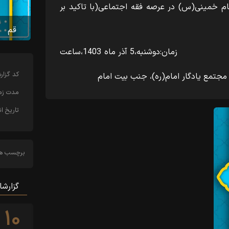
 خمینی(س) در عرصه فقه اجتماعی(با تاکید بر
قم
 آیت الله احمد مبلغی
زمان:دوشنبه،5 آذر ماه 1403،ساعت
18
کد‌ گزا
یادگار امام(ره)، جنب بیت امام
مدت زما
تاریخ ان
برچسب ها
گزارشا
۱۰