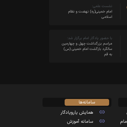
نشست علمی؛
امام خمینی(ره) نهضت و نظام
اسلامی
با حضور یادگار امام برگزار شد؛
مراسم بزرگداشت چهل و چهارمین
سالگرد بازگشت امام خمینی (س)
به قم
سامانه‌ها
همایش یارویادگار
مام
سامانه آموزش