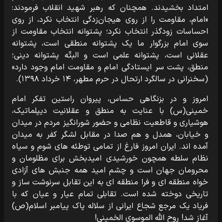
امتداد بخشیدند. همچنان که رهبر شهید انقلاب فرمودند:
«امام، مقاومت را از روی هیجان‌زدگی انتخاب نکرد، از روی
احساسات زودگذر انتخاب نکرد؛ پشتوانه‌ انتخاب مقاومت از
سوی امام بزرگوار ما یک پشتوانه‌ منطقی است، پشتوانه‌
عقلانی است، پشتوانه‌ علمی است و البتّه پشتوانه‌ دینی؛
منطق، پشت سر ایستادگی امام و مقاومت امام وجود دارد»
(سخنرانی در سالگرد ارتحال در حرم مطهر، ۱۴ خرداد ۱۳۹۸).
امروز و در بزنگاهی حساس، پیروان راستین تفکر امام
خمینی(س) با عنایت به منطق و عقلانیت دیپلماتیک،
هوشیاری و قاطعیت نظامی و حضور شورانگیز مردم در میدان
و خیابان، همدل و هم صدا در مقابل لشگر کفر به میدان
آمده اند. ایران امروز فارغ از تمامی توطئه های شوم و سیاه
نظام سلطه همچون خورشیدی امیدبخش برای مظلومان و
محرومان جهان است و چشم امید همه جنبش های آزادی
خواه منطقه ای و فرا منطقه ای به این تقابل سرنوشت ساز و
تاریخی دوخته شده است. تقابلی تمام عیار و عیان که با
فریاد یک مرجع شجاع ایرانی از سلاله پاک پیامبر اسلام(ص)
آغاز شد! روح الله الموسوی الخمینی!