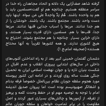
گرفته شاهد صف‌آرایی یک دلانه و اتحاد مجاهدان راه خدا در
سراسر منطقه هستیم. چنانچه هم او گفت:«مسلمین باید با
هم ید واحده باشند. هُمْ یَدٌ واحِدهٌ علی مَن سِواه. اینها باید
دست واحد باشند. مجتمع باشند. یک باشند. خودشان را از
هم جدا ندانند. مرزها را اسباب جدایی قلبها ندانند. مرزها
جدا، قلب‌ها با هم. مسلمین دارای قدرت بسیار هستند، و
دارای خزاین بسیار. چنانچه با هم مجتمع بشوند، احتیاج به
هیچ کشوری ندارند. و همه کشورها تقریباً به آنها محتاج
هستند» (صحیفه امام،ج ۱).
دشمنان گفتمان خمینی کبیر بعد از به راه انداختن آشوب‌های
داخلی در سال‌های ابتدایی پیروزی انقلاب و عدم اقبال در
شکست بنیان تازه پا و جوان نهضت اسلامی ایران به تحمیل
جنگی هشت ساله روی آوردند و در ادامه این کشور پیوسته
مورد هجوم سلطه جویان نظام بین‌الملل خصوصاً فرقه بدنام
و اشغالگر صهیونیسم بوده است اما پیروان صدیق اندیشه
امام با توجه به توصیه مهم او در حفظ وحدت کلمه و پرهیز
از تفرقه، از آزمون‌ها و چالش‌های بسیاری عبور کردند و اصل
مقاومت را در برابر تمامیت خواهان و سلطه جویان عالم