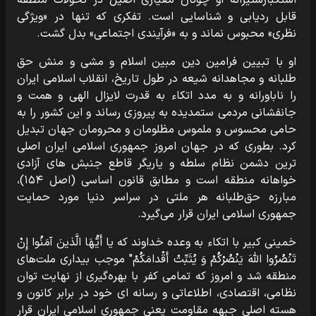
استکبارستیزانه او چونان معیاری اصیل در تحولات منطقه
قابل ردیابی و شناسایی است. تفکری که تنها در «ویژگی
نظری» محبوس نماند و به «فرآیندی اجتماعی» بدل گشت.
او با تبیین فرامین دین مبین اسلام و مشی و منش حق
طلبانه و مجاهدانه شیعه در طول تاریخ، انقلاب اسلامی ایران
را ناباورانه و به مدد اتکاء به قدرت لایزال الهی و همت و
جانفشانی مردمی ستمدیده به پیروزی رساند و این کشور را به
حامی محسوس و ملموس مظلومان و محرومان جهان تبدیل
کرد. بطوری که در جهان امروز جمهوری اسلامی ایران اصلی
ترین دشمن نظام سلطه و یاریگر قاطع جنبش های آزادی
خواهانه منطقه است و مطابق قانون اساسی (اصل ۱۵۴)،
مبارزه حق‌طلبانه هر ملتی در سراسر دنیا مورد حمایت
جمهوری اسلامی ایران قرار می‌گیرد.
خمینی کبیر با اتکاء به وعده خداوند که یا أَیُّهَا الَّذینَ آمَنُوا إِنْ
تَنْصُرُوا اللَّهَ یَنْصُرْکُمْ وَ یُثَبِّتْ أَقْدامَکُمْ" موجب بیداری ملت‌های
منطقه شد و امروز که تمامی کفر با بهره‌گیری از نهایت توان
نظامی، اقتصادی، اطلاعاتی و رسانه ای خود در برابر کانون و
هسته اصلی جبهه مقاومت یعنی جمهوری اسلامی ایران قرار