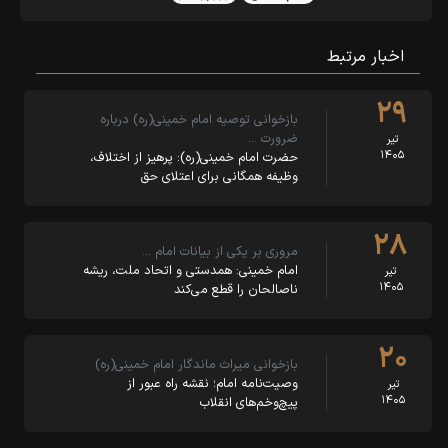
اخبار مرتبط
۲۹
بازخوانی توصیه امام خمینی(ره) درباره
ضرورت …
تیر
۱۴۰۵
حضرت امام خمینی(ره): پرهیز از اختلاف،
وظیفه همگانی برای اعتلای حق
۲۸
مروری بر یکی از بیانات امام …
امام خمینی: همدستی و اتحاد ملت، ریشه
تیر
۱۴۰۵
ناصالحان را قطع می‌کند
۲۰
بازخوانی میراث ماندگار امام خمینی(ره)
وصیت‌نامه امام؛ نقشه راه عبور از
تیر
۱۴۰۵
پیچ‌وخم‌های انقلاب