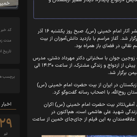
مایش «ازدواج پایدار»، دیدار سفیر ازبکستان و
خمین
کد خبر
به گزارش روابط عمومی موسسه تنظیم و نشر آثار امام خمینی (س)، صبح روز یکشنبه ۱۶ آذر
ار شد. آغاز مراسم با بازدید دانش‌آموزان از بیت
مدت زما
نقالی در فضای باز همراه بود.
تاریخ ان
ژه زوجین جوان با سخنرانی دکتر مهرداد دشتی، مدرس
کشوری ازدواج و خانواده و مولف بسته‌های پیش از ازدواج و زندگی مشترک، از ساعت ۱۴:۳۰ الی
برچسب ها
ازبکستان در ایران از بیت حضرت امام خمینی (س)
تان روح‌الله، با اصحاب رسانه گفت‌وگو کرد.
اخبار 
ن آمفی‌تئاتر بیت حضرت امام خمینی (س) اکران
 زندگی شهید علی هاشمی است، هم‌اکنون در
۲۹
لاقه‌مندان به این فیلم از جای‌جای خمین از ساعت
تیر