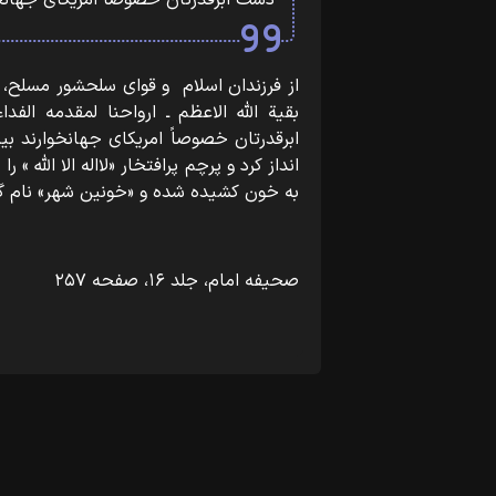
دست ابرقدرتان خصوصاً امریکای جهانخوا
به خون کشیده شده و «خونین‏‎ ‎‏شهر»‏‎ نام گرفت ـ ‏‏[‏‏بیافراشت‏‏]‏‏ تشکر می کنم.
صحیفه امام، جلد ۱۶، صفحه ۲۵۷