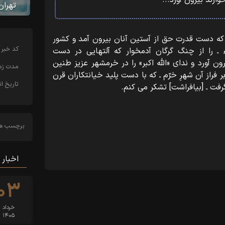
رند بیرون آورد...
تهران
از فرزندان اسلام و قوای سلحشور مسلح، که دست قدرت حق از‏‎ ‎‏آستین آنان بیرون آمد و کشور
کد خبر
بقیة الله الاعظم ـ ارواحنا لمقدمه الفداء ـ را از چنگ گرگان‏‎ ‎‏آدمخوار که آلتهایی در دست
ابرقدرتان خصوصاً امریکای جهانخوارند بیرون آورد و‏‎ ‎‏ندای «الله اکبر» را در خرمشهر عزیز طنین
مدت زما
انداز کرد و پرچم پرافتخار «لااله الا الله » را بر‏‎ ‎‏فراز آن شهرِ خرّم ـ که با دست پلید خیانتکاران قرن
تاریخ ان
برچسب ها
اخبار 
۰۳
خرداد
۱۴۰۵