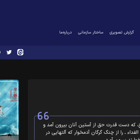
گزارش تصویری
ساختار سازمانی
درباره‌ما
از فرزندان اسلام و قوای سلحشور مسلح، که دست قدرت حق از‏‎ ‎‏آستین آنان بیرون آمد و
کشور بقیة الله الاعظم ـ ارواحنا لمقدمه الفداء ـ را از چنگ گرگان‏‎ ‎‏آدمخوار که آلتهایی در