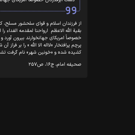
دست ابرقدرتان خصوصاً امریکای جهانخوا
پرچم پرافتخار «
کشیده شده و «خونین‏‎ ‎‏شهر»‏‎‎‏ نام گرفت تشکر می‌کنم.
صحیفه امام، ج۱۶، ص۲۵۷