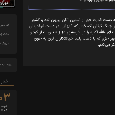
رند بیرون آورد و ...
تهران
از فرزندان اسلام و قوای سلحشور مسلح، که دست قدرت حق از‏‎ ‎‏آستین آنان بیرون آمد و کشور
کد خبر
بقیة الله الاعظم ارواحنا لمقدمه الفداء را از چنگ گرگان‏‎ ‎‏آدمخوار که آلتهایی در دست ابرقدرتان
خصوصاً امریکای جهانخوارند بیرون آورد و‏‎ ‎‏ندای «الله اکبر» را در خرمشهر عزیز طنین انداز کرد و
مدت زما
لااله الا الله » را بر‏‎ ‎‏فراز آن شهرِ خرّم که با دست پلید خیانتکاران قرن به خون
تاریخ ان
برچسب ها
اخبار 
۰۳
خرداد
۱۴۰۴