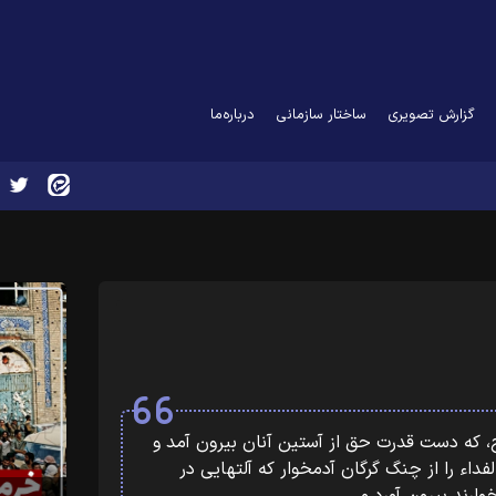
گزارش تصویری
ساختار سازمانی
درباره‌ما
از فرزندان اسلام و قوای سلحشور مسلح، که دست قدرت حق از‏‎ ‎‏آستین آنان بیرون آمد و
کشور بقیة الله الاعظم ارواحنا لمقدمه الفداء را از چنگ گرگان‏‎ ‎‏آدمخوار که آلتهایی در