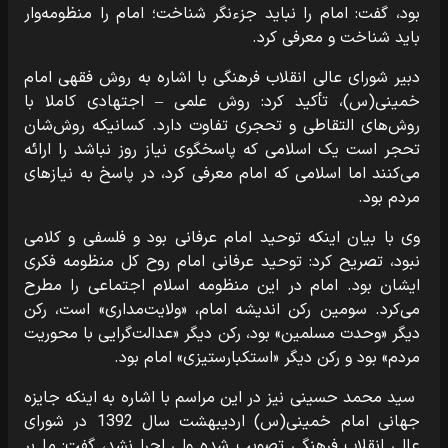
بود، گفت: امام را نباید جزء‌نگر شناخت؛ امام را منظومه‌وار
باید شناخت و معرفی کرد.
دبیر شورای عالی انقلاب فرهنگی با اشاره به روش فقهی امام
خمینی(س)، تأکید کرد: روش علمی – اجتهادی کاملا با
روش‌های التقاطی و تحجری تفاوت دارد. کسانیکه روش‌شان
تحجر است یک اسلامی که پاسخگوی نیاز روز نباشد را ارائه
می‌کنند اما اسلامی که امام معرفی کرد، در پاسخ به نیازهای
مردم بود.
وی با بیان اینکه توحید امام عرفانی بود و فلسفی و کلامی
نبود، تصریح کرد: توحید عرفانی امام روح کل منظومه فکری
ایشان بود. امام در این منظومه اسلام اجتماعی را مطرح
می‌کرد. سومین رکن اندیشه امام، «ولایت‌مداری» است، رکن
دیگر «وحدت مسلمین» بود، رکن دیگر «عدالت‌گرایی با محوریت
مردم» بود و رکن دیگر «استکبارستیزی» امام بود.
سید محمد حسینی نیز در این مراسم با اشاره به اینکه جایزه
جهانی امام خمینی(س) اردیبهشت سال 1392 در شورای
عالی انقلاب فرهنگی تصویب شده ولی اجرا نشد، گفت: ما بر