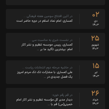
۰۲
در آئین افتتاح سومین هفته فرهنگی …
کمساری: امام نماد اسلام در دوره حاضر است
دی
۱۴۰۳
۲۵
در نشست خبری به مناسبت سی …
کمساری، رییس موسسه تنظیم و نشر آثار
شهریور
۱۴۰۳
امام: بیشترین تأکید ما بر …
۱۵
در حاشیه مرحله دوم انتخابات ریاست …
علی کمساری: با مشارکت تک تک مردم امروز
تیر
۱۴۰۳
یک فصل جدیدی در …
۲۶
در قم رقم خورد؛
دیدار مدیر کل مؤسسه تنظیم و نشر آثار امام
خرداد
۱۴۰۳
خمینی(س) قم با …