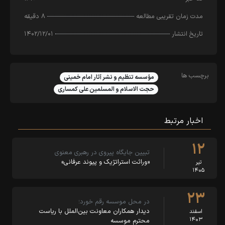
مدت زمان تقریبی مطالعه
۸ دقیقه
تاریخ انتشار
۱۴۰۲/۱۲/۰۱
برچسب ها
مؤسسه تنظیم و نشر آثار امام خمینی
حجت الاسلام و المسلمین علی کمساری
اخبار مرتبط
۱۲
تبیین جایگاه پیروی در رهبری معنوی
«وراثت استراتژیک و پیوند عرفانی»
تیر
۱۴۰۵
۲۳
در محل موسسه رقم خورد؛
دیدار همکاران معاونت بین‌الملل با ریاست
اسفند
۱۴۰۳
محترم موسسه