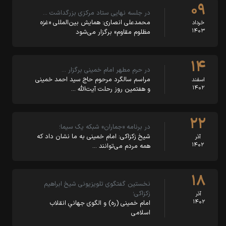
۰۹
در جلسه نهایی ستاد مرکزی بزرگداشت …
محمدعلی انصاری: همایش بین‌المللی «غزه
خرداد
۱۴۰۳
مظلوم مقاوم» برگزار می‌شود
۱۴
در حرم مطهر امام خمینی برگزار …
مراسم سالگرد مرحوم حاج سید احمد خمینی
اسفند
۱۴۰۲
و هفتمین روز رحلت آیت‌الله …
۲۲
در برنامه «جماران» شبکه یک سیما؛
شیخ زکزاکی: امام خمینی به ما نشان داد که
آذر
۱۴۰۲
همه مردم می‌توانند …
۱۸
نخستین گفتگوی تلویزیونی شیخ ابراهیم
زکزاکی؛
آذر
۱۴۰۲
امام خمینی (ره) و الگوی جهانیِ انقلاب
اسلامی