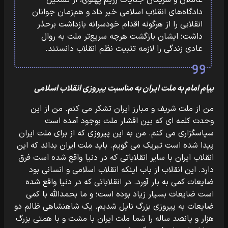
عاملان و شریکان جنایات رژیم پهلوی، از تشکیل
دادگاه‌های انقلاب اسلامی خبر داد و هم‌زمان جوانان
انقلابی را از هرگونه اقدام خودسرانه بازداشت برحذر
داشت؛ ایشان بازگشت هرچه سریع‌تر ملت به روال
عادی زندگی را لازمه تثبیت نظم انقلاب دانستند.
پیام امام به ملت ایران به مناسبت پیروزی انقلاب اسلامی
من از ملت شریف و مبارز ایران تشکر می کنم. من از این
وحدت کلمه ای که بین‏‎ ‎‏اقشار ملت بوجود آمده است
سپاسگزاری می کنم. من به این پیروزی که از برای ملت‏‎ ‎‏ایران
پیدا شده است تبریک می گویم. باید ملت ایران بداند که این
انقلاب ایران با سایر‏‎ ‎‏انقلاباتی که در دنیا واقع شده است فرق
دارد. این انقلاب از باب اینکه انقلاب اسلامی و‏‎ ‎‏انسانی بود
ضایعات کمی به بار آورد. در انقلاباتی که در دنیا واقع شده
است ضایعات‏‎ ‎‏بسیار زیاد بوده است؛ و ما بحمدالله با کمی
ضایعات به پیروزی بزرگ نایل شدیم. یک‏‎ ‎‏شاهنشاهی ظالم دو
هزار و پانصد ساله را شما ملت ایران با مشت و با همتی بزرگ