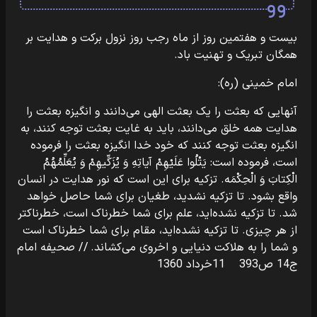
بیست و هفتمین روز از ماه رجب روز نزول برکت و هدایت بر
همگان تبریک و تهنیت باد.
امام خمینی (ره):
آنهایی که بعثت را یک بعثت الهی می‌دانند و انگیزه بعثت را
هدایت همه خلق می‌دانند، باید به غایت بعثت توجه کنند، به
انگیزه بعثت توجه کنند که خود خدا انگیزه بعثت را فرموده
است، فرموده است: یَتْلُوا عَلَیْهِمْ آیاتِهِ وَ یُزَکِّیهِمْ وَ یُعَلِّمُهُمُ
الْکِتابَ وَ الْحِکْمَه. تزکیه برای این است که نور هدایت در انسان
واقع بشود. تا تزکیه نشدید، طغیان برای شما حاصل خواهد
شد. تا تزکیه نشده‌اید، علم برای شما خطرناک است، خطرناکتر
از هر چیزی. تا تزکیه نشده‌اید، مقام برای شما خطرناک است
و شما را به هلاکت دنیایی و اخروی می‌کشاند. // صحیفه امام
ج14 ص393 11خرداد 1360