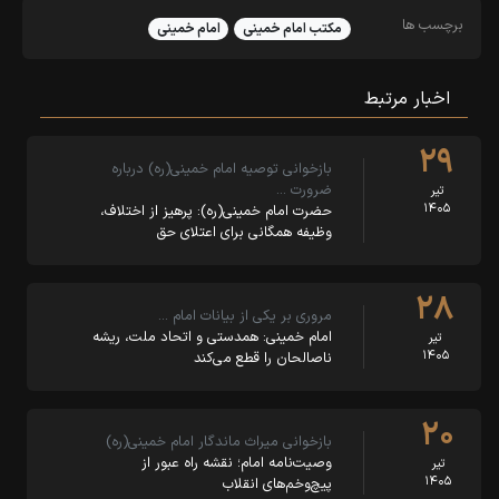
برچسب ها
مکتب امام خمینی
امام خمینی
اخبار مرتبط
۲۹
بازخوانی توصیه امام خمینی(ره) درباره
ضرورت …
تیر
۱۴۰۵
حضرت امام خمینی(ره): پرهیز از اختلاف،
وظیفه همگانی برای اعتلای حق
۲۸
مروری بر یکی از بیانات امام …
امام خمینی: همدستی و اتحاد ملت، ریشه
تیر
۱۴۰۵
ناصالحان را قطع می‌کند
۲۰
بازخوانی میراث ماندگار امام خمینی(ره)
وصیت‌نامه امام؛ نقشه راه عبور از
تیر
۱۴۰۵
پیچ‌وخم‌های انقلاب