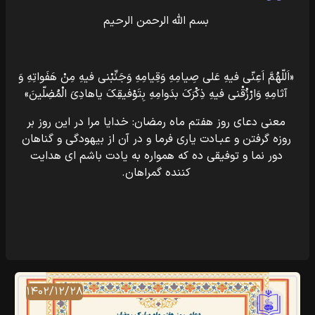
بسم الله الرحمن الرحیم
«اَللّهُمَّ اَعِنّى فیهِ عَلى صِیامِهِ وَقِیامِهِ وَجَنِّبْنى فیهِ مِنْ هَفَواتِهِ وَ
آثامِهِ وَارْزُقْنى فیهِ ذِکْرَکَ بدَوامِهِ بِتَوْفیقِکَ یا‌هادِىَ الْمُضِلّینَ»
معنی دعای روز هفتم ماه رمضان: خدایا مرا در این روز بر
روزه گرفتن و عبـادت یاری فرما و در آن از بیهودگى و گناهان
دور نما و توفیقی ده که همواره به یادت باشم ای هدایت
کننده گمراهان.
۱۴۰۲/۱۲/۲۸