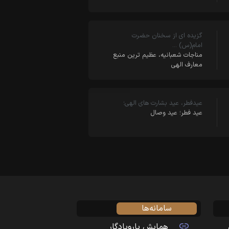
گزیده ای از سخنان حضرت
امام(س) …
مناجات شعبانیه، عظیم ترین منبع
معارف الهى‏
عیدفطر، عید بشارت های الهی؛
عید فطر؛ عید وصال
سامانه‌ها
همایش یارویادگار