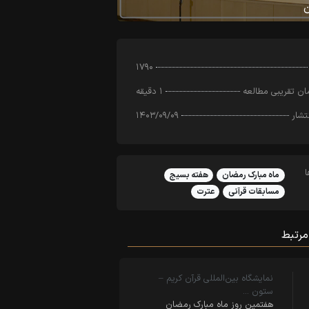
۱۷۹۰
ن تقریبی مطالعه
۱ دقیقه
تشار
۱۴۰۳/۰۹/۰۹
ماه مبارک رمضان
هفته بسیج
مسابقات قرآنی
عترت
مرتبط
نمایشگاه بین‌المللی قرآن کریم –
ستون …
هفتمین روز ماه مبارک رمضان