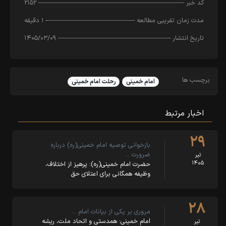
کد خبر
۲۱۵۲
مدت زمان تقریبی مطالعه
۱ دقیقه
تاریخ انتشار
۱۴۰۵/۰۳/۰۹
برچسب ها
امام خمینی
رحلت امام خمینی
اخبار مرتبط
۲۹
بازخوانی توصیه امام خمینی(ره) درباره
ضرورت …
تیر
۱۴۰۵
حضرت امام خمینی(ره): پرهیز از اختلاف،
وظیفه همگانی برای اعتلای حق
۲۸
مروری بر یکی از بیانات امام …
امام خمینی: همدستی و اتحاد ملت، ریشه
تیر