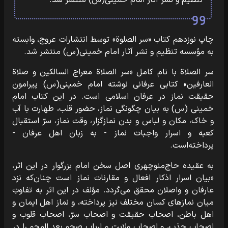
تنظیم و نشر آثار امام خمینی(س) منتشر شد.
چاپ نوزدهم کتاب «سر الصلوة» توسط انتشارات عروج، وابسته
به مؤسسه تنظیم و نشر آثار امام خمینی(س) منتشر شد.
سر الصلاة با نام کامل «سر الصلاة معراج السالکین و صلاة
العارفین» کتابی عرفانی نوشته امام خمینی(س) پیرامون
حقیقت نماز در عرفان اسلامی است. در این کتاب امام
خمینی (س) به بیان چگونگی نماز، حضور قلب، طهارت با آب
و خاک، مکان و لباس و بدن نمازگزار، وقت نماز، سرّ استقبال
کعبه و اسرار واجبات نماز - به زبان اهل عرفان -
پرداخته‌است.
به عقیده حاج‌منوچهری اصل سخن امام بزرگوار در این اثر،
«بیان اسرار اذکار افعال و مقارنات نماز است چنان‌که نزد
عارفان و واصلان محقق می‌گردد. مؤلف در این اثر به تفاوتِ
میان نمازهای کسان مختلف نیز پرداخته، و نماز اهل ایمان و
اهل باطن، اصحاب حقیقت و اصحاب سرّ، اصحاب قلوب و
اصحاب جذب، و اصحاب ولایت و ارباب صحو بعد المحو را در