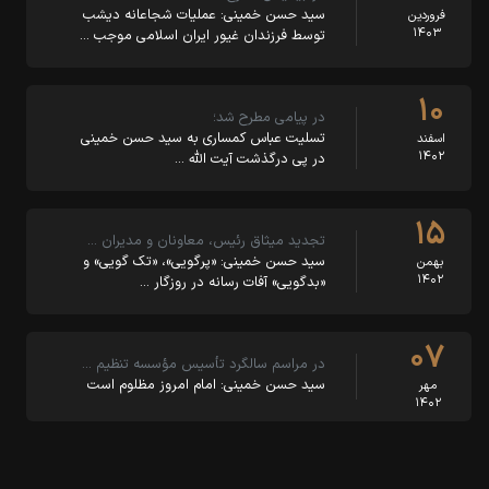
سید حسن خمینی: عملیات شجاعانه دیشب
فروردین
۱۴۰۳
توسط فرزندان غیور ایران اسلامی موجب …
۱۰
در پیامی مطرح شد؛
تسلیت عباس کمساری به سید حسن خمینی
اسفند
۱۴۰۲
در پی درگذشت آیت الله …
۱۵
تجدید میثاق رئیس، معاونان و مدیران …
سید حسن خمینی: «پرگویی»، «تک گویی» و
بهمن
۱۴۰۲
«بدگویی» آفات رسانه در روزگار …
۰۷
در مراسم سالگرد تأسیس مؤسسه تنظیم …
سید حسن خمینی: امام امروز مظلوم است
مهر
۱۴۰۲