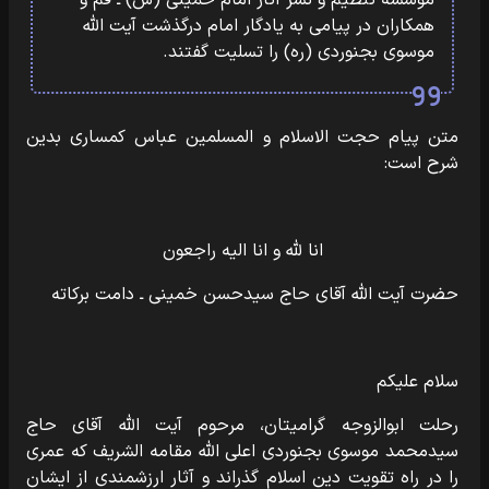
مؤسسه تنظیم و نشر آثار امام خمینی (س) ـ قم و
همکاران در پیامی به یادگار امام درگذشت آیت الله
موسوی بجنوردی (ره) را تسلیت گفتند.
متن پیام حجت الاسلام و المسلمین عباس کمساری بدین
شرح است:
انا لله و انا الیه راجعون
حضرت آیت الله آقای حاج سیدحسن خمینی ـ دامت برکاته
سلام علیکم
رحلت ابوالزوجه گرامیتان، مرحوم آیت الله آقای حاج
سیدمحمد موسوی بجنوردی اعلی الله مقامه الشریف که عمری
را در راه تقویت دین اسلام گذراند و آثار ارزشمندی از ایشان