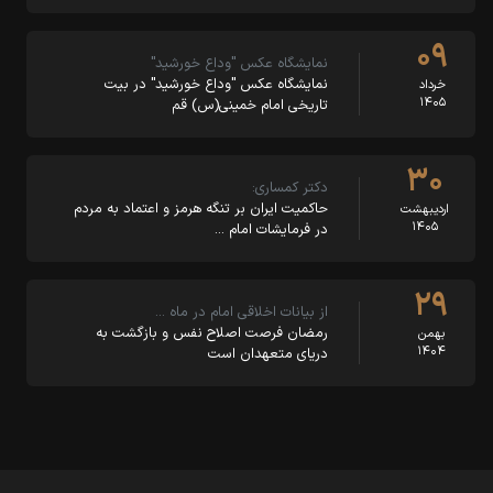
۰۹
نمایشگاه عکس "وداع خورشید"
نمایشگاه عکس "وداع خورشید" در بیت‌
خرداد
۱۴۰۵
تاریخی امام خمینی(س) قم
۳۰
دکتر کمساری:
حاکمیت ایران بر تنگه هرمز و اعتماد به مردم
اردیبهشت
۱۴۰۵
در فرمایشات امام …
۲۹
از بیانات اخلاقی امام در ماه …
رمضان فرصت اصلاح نفس و بازگشت به
بهمن
۱۴۰۴
دریای متعهدان است