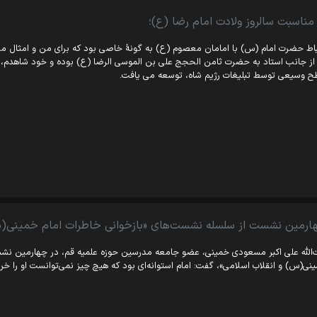
 مناسبت سالروز ولادت امام رضا (ع)؛
باط حضرت امام (س) با امامان معصوم (ع) به گونۀ خاصی بود که برای من و امثال من
از جانب استاد به حضرت ثامن ‏الحجج علی بن الموسی ‏الرضا (ع) بوده و خود شاهدم، آ
 وسیعی توسط تبلیغات رژیم شاه، توسعه می‏ یافت.
ارمین نشست از سلسله نشست‌های «بازخوانی خاطرات امام خمینی(س)
‌الله علی اکبر مسعودی خمینی، عضو جامعه مدرسین حوزه علمیه قم، در چهارمین نشس
نی(س) و انقلاب اسلامی»، گفت: امام استوانه‌ای بود که هیچ چیز نمی‌توانست او را خرد