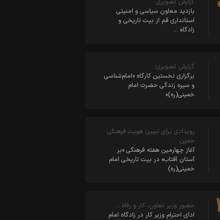
گزارش تصویری
بازدید معاون سیاسی و امنیتی
استانداری قم از بیت تاریخی و
زادگاه …
گزارش تصویری؛
برگزاری نخستین کارگاه «امام‌شناسی
و سیره زندگی حضرت امام
خمینی(ره)»
رویدادی برای تبیین هویت فرهنگی
خمین …
آغاز چهارمین هفته فرهنگی «بر
آستان آفتاب» در بیت تاریخی امام
خمینی(ره)
حضور وزیر تعاون، کار و رفاه …
ادای احترام وزیر کار در زادگاه امام