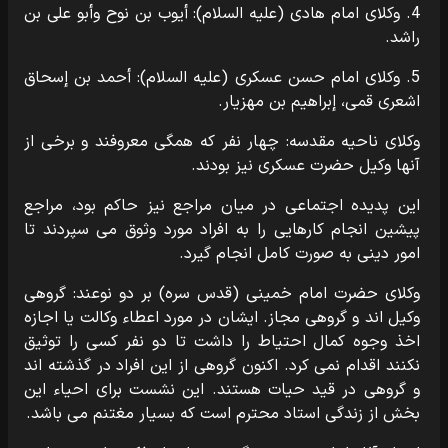
4. وکلاى امام هادى (علیه السلام): أیوب بن نوح وأبو علی بن
راشد.
5. وکلاى امام حسن عسکرى (علیه السلام): أحمد بن إسحاق
اشعرى قمى، إبراهیم بن مهزیار.
وکلاى ناحیه مقدسه: چهار نفر که همگى معروفند و برخى از
آنها وکیل حضرت عسکرى نیز بودند.
این پدیده اجتماعى در میان مراجع نیز حاکم بود، مراجع
پیشین انجام کارهایى را به افراد مورد وثوق مى سپردند تا
امور دینى به صورت کامل انجام گیرد.
وکلاى حضرت امام خمینى (قدس سره) بر دو نوعند: گروهى
وکیل اند و گروهى مجاز. ایشان در مورد اعطاء وکالت یا اجازه
اخذ وجوه کمال احتیاط را داشت تا دو نفر کسى را توثیق
نکنند اقدام نمى کرد. اکنون گروهى از این افراد در گذشته اند
و گروهى در قید حیات هستند. این نشست براى احیاء این
بخش از زندگى استاد محترم است که بسیار مغتنم مى باشد.