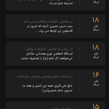
۱۴۰۲
اندیشه امام است/
۱۸
در همایش نکوداشت وکلای شرعی امام …
سید حسن خمینی: آنچه که امروز در
آبان
۱۴۰۲
فلسطین زیر آوارها می رود، …
۱۸
در پیامی به همایش نکوداشت وکلای …
آیت‌الله العظمی نوری همدانی: عدّه‌ای
آبان
۱۴۰۲
می‌خواهند کار امام (ره) را تضعیف نمایند
۱۶
در آستانه برگزاری همایش همایش نکوداشت
…
آبان
۱۴۰۲
حاج علی اکبری: همه این کشور و همه ما
مدیون امام خمینی(س) …
۱۵
در قم رقم خورد؛