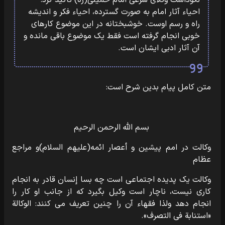
نکوداشت وکلای شرعی امام خمینی(ره) تاکید کرد:
احیاء آثار امام به صورت گسترده، احیاء فکر و اندیشه
راه و رسم اوست. خوشبختانه در این موضوع کارهاى
خوبى انجام گرفته است فقط یک موضوع باقى مانده و
آن آثار ادبى ایشان است.
متن کامل پیام بدین شرح است:
بسم الله الرحمن الرحیم
وکالت در امم پیشین و أعصار ائمه(علیهم السلام)و مراجع
عظام
وکالت یک پدیده اجتماعى است چه بسا إنسان قادر به انجام
کارى نیست، ناچار است وکیل بگیرد که از جانب او کار را
انجام دهد ولذا فقهاء آن را چنین تعریف مى کنند: الوکالة
«استنابة فی التصرف».