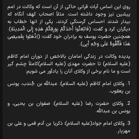
روى این اساس آیات قرانى حاکى از آن است که وکالت در امم
پیشین نیز وجود داشته است. مثلاً اصحاب کهف آنگاه که
بیدار شدند احساس گرسنگى کردند، یکى از انها خطاب به
دیگران کرد و گفت: (فَابْعَثُوا أَحَدَکُمْ بِوَرِقِکُمْ هَذِهِ إِلَى الْمَدِینَةِ).
همچنین حضرت یوسف به برادران خود گفت: (اِذْهَبُوا بِقَمِیصِی
هَذَا فَأَلْقُوهُ عَلَى وَجْهِ أَبِی).
پدیده وکالت در زندگى امامان بالاخص از دوران امام کاظم
(علیه السلام) تا حضرت مهدى (علیه السلام)کاملاً چشم گیر
است و ما نام برخى از وکلاى آنان را یادآور مى شویم:
1. وکلاى امام کاظم (علیه السلام): عبداللّه بن جُندب، یونس
بن یعقوب.
2. وکلاى حضرت رضا (علیه السلام): صفوان بن یحیى، و
یونس بن عبداللّه.
3. وکلاى امام جواد(علیه السلام): ذکریا بن آدم قمى و على بن
مهزیار.