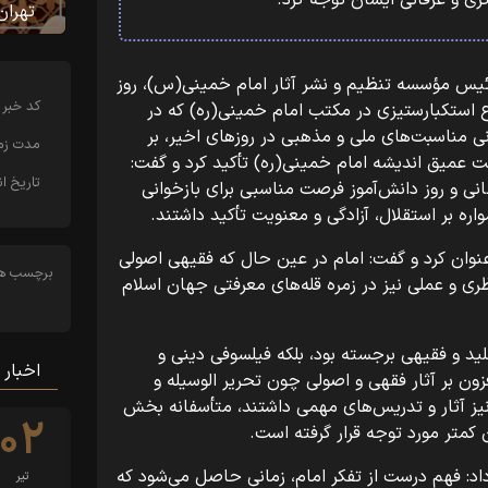
ی و عرفانی ایشان توجه کرد.
تهران
ئیس مؤسسه تنظیم و نشر آثار امام خمینی(س)، روز
کد خبر
موضوع استکبارستیزی در مکتب امام خمینی(ره) که در
مانی مناسبت‌های ملی و مذهبی در روزهای اخیر، بر
مدت زما
عمیق اندیشه امام خمینی(ره) تأکید کرد و گفت:
تاریخ ان
جهانی و روز دانش‌آموز فرصت مناسبی برای بازخوانی
ره بر استقلال، آزادگی و معنویت تأکید داشتند.
نوان کرد و گفت: امام در عین حال که فقیهی اصولی
برچسب ها
ری و عملی نیز در زمره قله‌های معرفتی جهان اسلام
لید و فقیهی برجسته بود، بلکه فیلسوفی دینی و
اخبار 
زون بر آثار فقهی و اصولی چون تحریر الوسیله و
یز آثار و تدریس‌های مهمی داشتند، متأسفانه بخش
۰۲
کمتر مورد توجه قرار گرفته است.
د: فهم درست از تفکر امام، زمانی حاصل می‌شود که
تیر