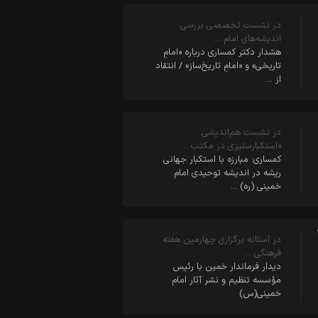
در نشست تخصصی بررسی
اندیشه‌های امام …
هشدار دکتر کمساری درباره «امامِ
تاریخی» و «امامِ تاریخ‌ساز» / انتقاد
از …
در نشست هم‌اندیشی
«استکبارستیزی در مکتب …
کمساری: مبارزه با استکبار جهانی
ریشه در اندیشه توحیدی امام
خمینی (ره) …
در آستانه برگزاری چهارمین هفته
فرهنگی …
دیدار فرماندار خمین با رئیس
مؤسسه تنظیم و نشر آثار امام
خمینی(س)