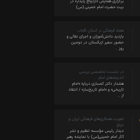
برگزاری همایش «ازدواج پایدار» در
بیت حضرت امام خمینی (س)
هفته فرهنگی بر آستان آفتاب
بازدید دانش‌آموزان و اجرای نقالی و
حضور سفیر ازبکستان در دومین
روز …
در نشست تخصصی بررسی
اندیشه‌های امام …
هشدار دکتر کمساری درباره «امامِ
تاریخی» و «امامِ تاریخ‌ساز» / انتقاد
از …
تقویت همکاری‌های فرهنگی ایران و
عراق
دیدار رئیس مؤسسه تنظیم و نشر
آثار امام خمینی(س) با نماینده رهبر