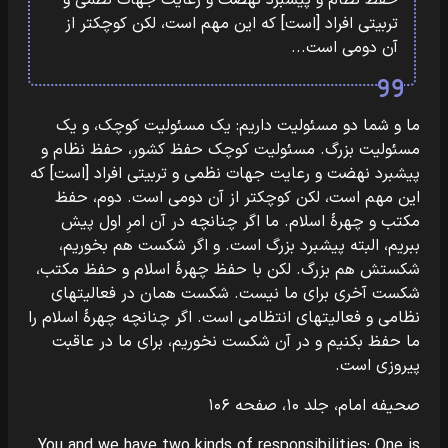
‎‏تربیتی افراد ‏‏[‏‏است‏‏]‏‏ که این مهم است، لکن کوچکتر از
آن دومی است...
ما و شما دو مسئولیت داریم: یک مسئولیت کوچک، و یک
مسئولیت بزرگ.‏‎ ‎‏مسئولیت کوچک حفظ کشور، حفظ نظام و
پیشبرد نهضت و رعایت جهات نظمی و‏‎ ‎‏تربیتی افراد ‏‏[‏‏است‏‏]‏‏ که
‎‏مکتب و چهرۀ اسلام. ما اگر چنانچه در آن امرِ اول پیش
ببریم، البته پیشبرد بزرگ است. و‏‎ ‎‏اگر شکست هم بخوریم،
‎‏شکست آخری برای ما نیست. شکست همان در فعالیتهای
نظامی و فعالیتهای انتظامی‏‎ ‎‏است. اگر چنانچه چهرۀ اسلام را
ما حفظ بکنیم و در آن شکست نخوریم، برای ما در‏‎ ‎‏عاقبت
پیروزی است.
صحیفه امام، جلد ۱۰، صفحه ۱۰۶
You and we have two kinds of responsibilities: One is