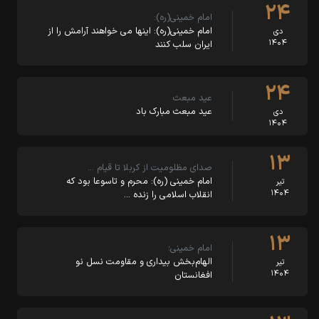
۲۴
امام خمینی(ره):
امام خمینی(ره): اینها می خواهند آرامش را از
دی
۱۴۰۴
ایران سلب کنند
۲۴
عید مبعث
عید مبعث مبارک باد
دی
۱۴۰۴
۱۳
صدای مظلومیت از کربلا تا قیام …
امام خمینی (ره): محرم و تاسوعا بود که
تیر
۱۴۰۴
انقلاب اسلامی را زنده …
۱۳
امام خمینی؛
الهام‌بخش بیداری و مقاومت نسل نو
تیر
۱۴۰۴
افغانستان