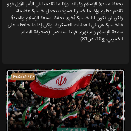
بحفظ مبادئ الإسلام وكيانه. وإذا ما تقدمنا في الأمر الأول فهو
تقدم عظيم وإذا ما خسرنا فسوف نتحمل خسارة عظيمة،
ولكن لن تكون لنا خسارة أخرى بحفظ سمعة الإسلام والمبدأ!
فالخسارة هي في العمليات العسكرية. ولكن إذا ما حافظنا على
سمعة الإسلام ولم نهزم، فإننا سننتصر. (صحيفة الامام
الخميني، ج10، ص81)
۱۴۰۵/۰۲/۲۶
تهران