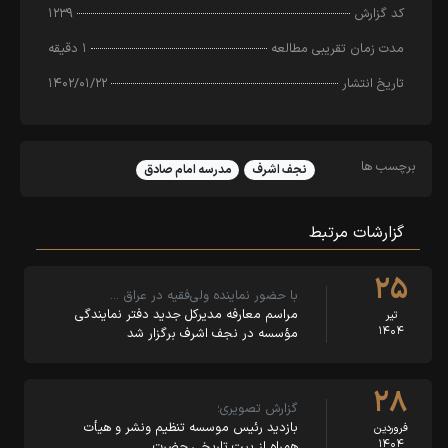
کد‌ گزارش
۱۲۳۹
مدت زمان تقریبی مطالعه
۱ دقیقه
تاریخ انتشار
۱۴۰۲/۰۱/۲۲
برچسب ها
نجف اشرف
مدرسه امام صادق
گزارشات مرتبط
۲۵
با حضور نماینده ولی‌فقیه در عراق …
مراسم معارفه مدیرکل جدید دفتر نمایندگی
تیر
۱۴۰۴
مؤسسه در نجف اشرف برگزار شد
۲۸
گزارش تصویری؛
بازدید رئیس موسسه تنظیم ونشر و هیأت
فروردین
۱۴۰۴
همراه از بیت تاریخی حضرت …